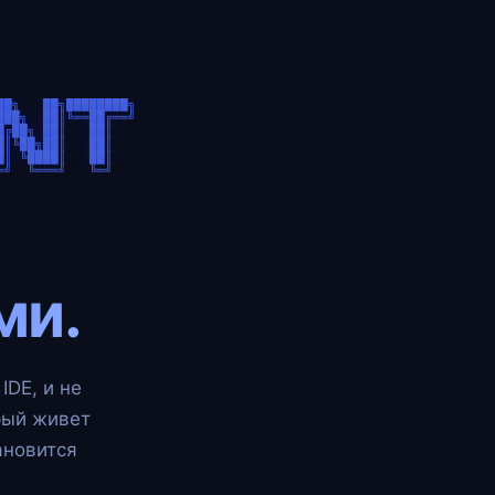
█╗   ██╗████████╗

██╗  ██║╚══██╔══╝

╔██╗ ██║   ██║   

║╚██╗██║   ██║   

║ ╚████║   ██║   

ми.
IDE, и не
рый живет
ановится