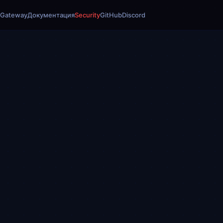
 Gateway
Документация
Security
GitHub
Discord