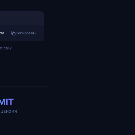
curl -fsSL https://raw.githubusercontent.com/NousResearch/hermes-agent/main/scripts/install.sh | bash
Копировать
tically
MIT
ИЦЕНЗИЯ