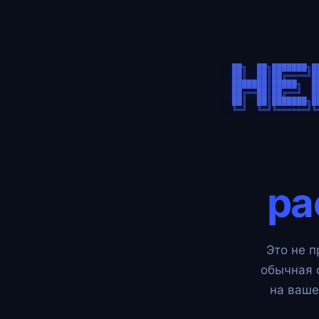
██╗  ██╗███████╗█
██║  ██║██╔════╝█
███████║█████╗  █
██╔══██║██╔══╝  █
██║  ██║███████╗█
ра
Это не п
обычная 
на ваше