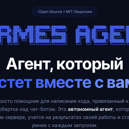
Open Source • MIT Лицензия
█████╗ ███╗   ███╗███████╗███████╗     █████╗  ██████╗ ███████╗██
█╔══██╗████╗ ████║██╔════╝██╔════╝    ██╔══██╗██╔════╝ ██╔════╝██
█████╔╝██╔████╔██║█████╗  ███████╗    ███████║██║  ███╗█████╗  ██
█╔══██╗██║╚██╔╝██║██╔══╝  ╚════██║    ██╔══██║██║   ██║██╔══╝  ██
█║  ██║██║ ╚═╝ ██║███████╗███████║    ██║  ██║╚██████╔╝███████╗██
Агент, который
стет вместе с ва
росто помощник для написания кода, привязанный к 
обертка над чат-ботом. Это
автономный агент
, кото
м сервере, учится на результатах своей работы и ст
умнее с каждым запуском.