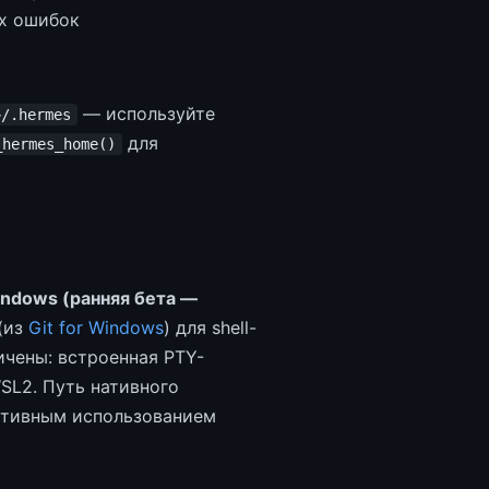
х ошибок
)
— используйте
~/.hermes
для
_hermes_home()
indows (ранняя бета —
 (из
Git for Windows
) для shell-
ичены: встроенная PTY-
WSL2. Путь нативного
ктивным использованием