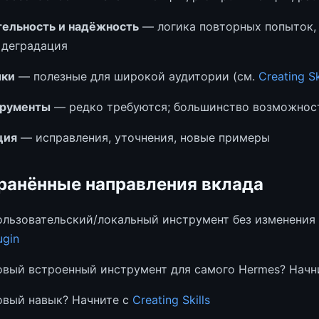
ельность и надёжность
— логика повторных попыток,
 деградация
ыки
— полезные для широкой аудитории (см.
Creating Sk
трументы
— редко требуются; большинство возможнос
ция
— исправления, уточнения, новые примеры
ранённые направления вклада
ользовательский/локальный инструмент без изменения
ugin
овый встроенный инструмент для самого Hermes? Начн
овый навык? Начните с
Creating Skills