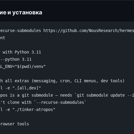
е и установка
ecurse-submodules https://github.com/NousResearch/hermes
nt

 with Python 3.11

--python 3.11

L_ENV="$(pwd)/venv"

h all extras (messaging, cron, CLI menus, dev tools)

l -e ".[all,dev]"

pos is a git submodule — needs `git submodule update --i
't clone with `--recurse-submodules`

l -e "./tinker-atropos"

rowser tools
