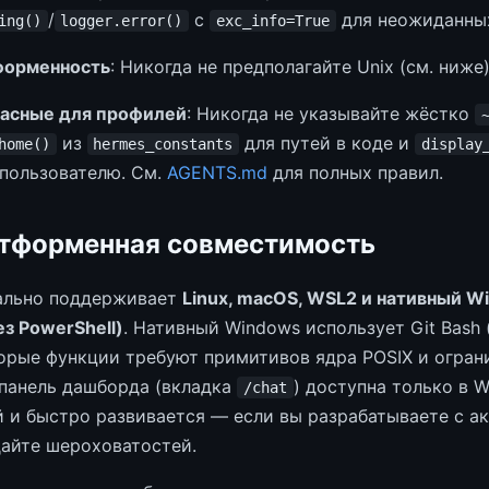
/
с
для неожиданны
ing()
logger.error()
exc_info=True
форменность
: Никогда не предполагайте Unix (см. ниже
пасные для профилей
: Никогда не указывайте жёстко
из
для путей в коде и
home()
hermes_constants
display
пользователю. См.
AGENTS.md
для полных правил.
тформенная совместимость
ально поддерживает
Linux, macOS, WSL2 и нативный W
ез PowerShell)
. Нативный Windows использует Git Bash
орые функции требуют примитивов ядра POSIX и огран
панель дашборда (вкладка
) доступна только в 
/chat
 и быстро развивается — если вы разрабатываете с а
айте шероховатостей.