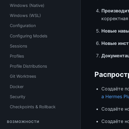
Windows (Native)
Производит
Windows (WSL)
корректная
Configuration
Новые нав
Configuring Models
Новые инс
Sessions
Документа
Profiles
Profile Distributions
Распрост
Git Worktrees
Docker
Создаёте п
a Hermes Pl
Security
Checkpoints & Rollback
Создаёте н
Создаёте н
ВОЗМОЖНОСТИ