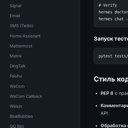
# Verify

Signal
hermes doctor
Email
SMS (Twilio)
Home Assistant
Запуск тест
Mattermost
Matrix
DingTalk
Feishu
Стиль ко
WeCom
PEP 8
с пра
WeCom Callback
Комментар
Weixin
API
BlueBubbles
Обработка
QQ Bot