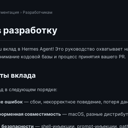
ументация
› Разработчикам
в разработку
ш вклад в Hermes Agent! Это руководство охватывает 
онимание кодовой базы и процесс принятия вашего PR.
ты вклада
д в следующем порядке:
ие ошибок
— сбои, некорректное поведение, потеря да
форменная совместимость
— macOS, разные дистрибут
 безопасности
— shell-инъекции, prompt-инъекции, path