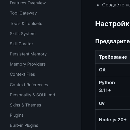
Features Overview
Создаёте н
Tool Gateway
Настройк
Tools & Toolsets
Skills System
Предварите
Skill Curator
Persistent Memory
Требование
Memory Providers
Git
Context Files
Python
Context References
3.11+
Personality & SOUL.md
uv
Skins & Themes
Plugins
Node.js 20+
Built-in Plugins