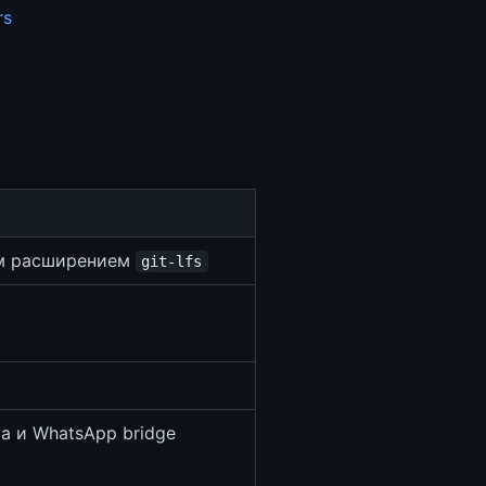
rs
м расширением
git-lfs
а и WhatsApp bridge