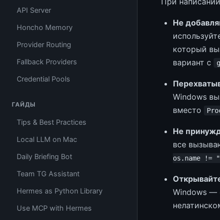
При написании
API Server
Не добавля
Honcho Memory
используйт
Provider Routing
который в
вариант с
Fallback Providers
Credential Pools
Перехваты
Windows в
ГАЙДЫ
вместо
Pro
Tips & Best Practices
Не принужд
Local LLM on Mac
все вызыва
Daily Briefing Bot
os.name != "
Team TG Assistant
Открывайте
Hermes as Python Library
Windows — 
нелатинско
Use MCP with Hermes