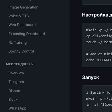
Image Generation
Настройка 
Voice & TTS
Web Dashboard
mkdir -p ~/.h
Extending Dashboard
cp cli-config
touch ~/.herm
RL Training
Spotify Control
# Add at mini
МЕССЕНДЖЕРЫ
Overview
Запуск
Telegram
Discord
# Symlink for
mkdir -p ~/.l
Slack
ln -sf "$(pwd
WhatsApp