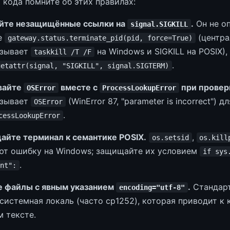
 кода помните об этих правилах:
йте незащищённые ссылки на
.
Он не оп
signal.SIGKILL
е
(центра
gateway.status.terminate_pid(pid, force=True)
ызывает
на Windows и SIGKILL на POSIX),
taskkill /T /F
.
getattr(signal, "SIGKILL", signal.SIGTERM)
вайте
вместе с
при провер
OSError
ProcessLookupError
ызывает
(WinError 87, "parameter is incorrect") 
OSError
.
cessLookupError
айте терминал к семантике POSIX.
,
os.setsid
os.kill
ют ошибку на Windows; защищайте их условием
if sys
.
nt":
 файлы с явным указанием
.
Стандарт
encoding="utf-8"
системная локаль (часто cp1252), которая приводит к 
м тексте.