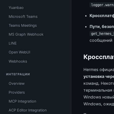
logger.warn
Yuanbao
Кроссплат
Microsoft Teams
Teams Meetings
Пути, безо
get_hermes_
MS Graph Webhook
сообщений 
LINE
Open WebUI
Кросспла
Webhooks
Hermes офици
ИНТЕГРАЦИИ
установка чер
команд. Некот
Overview
терминальная 
Providers
Windows новый
MCP Integration
Windows, ожид
ACP Editor Integration