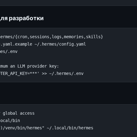
для разработки
ermes/{cron,sessions,logs,memories,skills}

.yaml.example ~/.hermes/config.yaml

es/.env

mum an LLM provider key:

 global access

ocal/bin

)/venv/bin/hermes" ~/.local/bin/hermes
