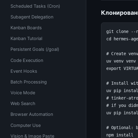
Scheduled Tasks (Cron)
Клонировани
Subagent Delegation
Kanban Boards
git clone --r
Kanban Tutorial
cd hermes-age
Persistent Goals (/goal)
# Create venv
Code Execution
uv venv venv 
export VIRTUA
Event Hooks
Batch Processing
# Install wit
uv pip instal
Voice Mode
# tinker-atro
Web Search
# if you didn
uv pip instal
Browser Automation
Computer Use
# Optional: b
Vision & Image Paste