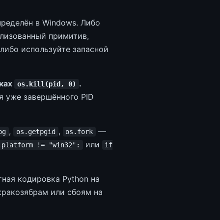
ределён в Windows. Либо
лизованный примитив,
 либо используйте запасной
ках
.
os.kill(pid, 0)
для уже завершённого PID
,
,
—
pg
os.getpgid
os.fork
или
.platform != "win32":
if
ная кодировка Python на
кракозябрам или сбоям на