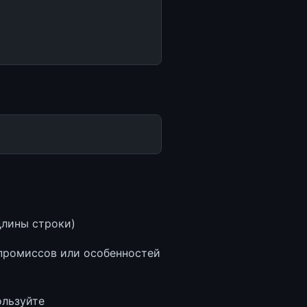
длины строки)
мпромиссов или особенностей
ользуйте