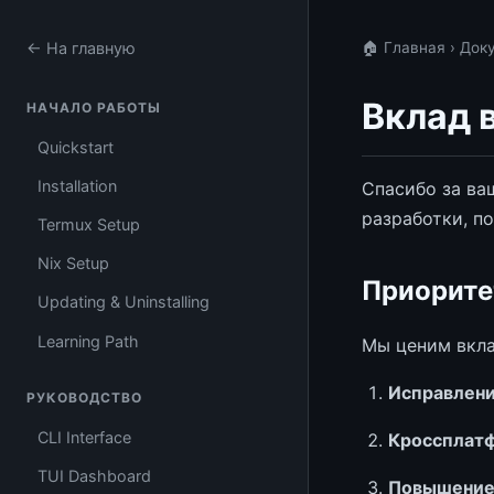
← На главную
🏠 Главная
›
Док
Вклад 
НАЧАЛО РАБОТЫ
Quickstart
Installation
Спасибо за ва
разработки, п
Termux Setup
Nix Setup
Приорите
Updating & Uninstalling
Learning Path
Мы ценим вкла
Исправлен
РУКОВОДСТВО
CLI Interface
Кроссплат
TUI Dashboard
Повышение