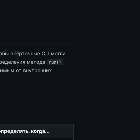
тобы обёрточные CLI могли
пределения метода
run()
симым от внутренних
пределять, когда...