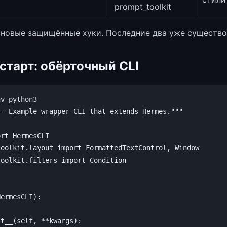
prompt_toolkit
новые защищённые хуки. Последние два уже существо
старт: обёрточный CLI
nv python3
 — Example wrapper CLI that extends Hermes."""
ort
HermesCLI
toolkit.layout
import
FormattedTextControl
,
Window
toolkit.filters
import
Condition
HermesCLI
):
it__
(
self
,
**
kwargs
):