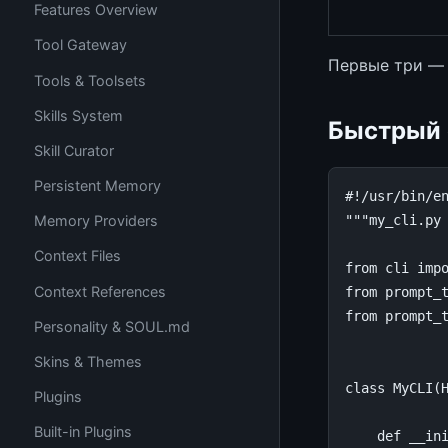
Features Overview
Tool Gateway
Первые три — 
Tools & Toolsets
Skills System
Быстрый 
Skill Curator
Persistent Memory
#!/usr/bin/e
"""my_cli.py
Memory Providers
Context Files
from
cli
imp
Context References
from
prompt_
from
prompt_
Personality & SOUL.md
Skins & Themes
class
MyCLI
(
Plugins
Built-in Plugins
def
__in