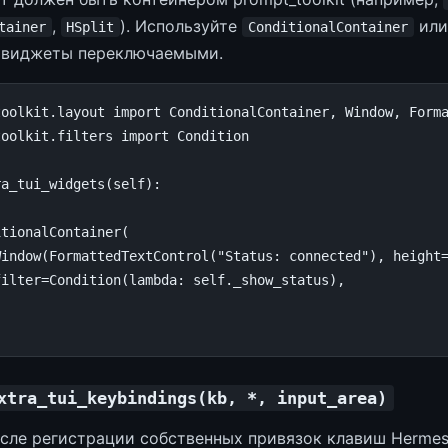
,
). Используйте
ил
tainer
HSplit
ConditionalContainer
ь виджеты переключаемыми.
toolkit.layout
import
ConditionalContainer
,
Window
,
Form
toolkit.filters
import
Condition
ra_tui_widgets
(
self
):
itionalContainer
(
Window
(
FormattedTextControl
(
"Status: connected"
),
height
filter
=
Condition
(
lambda
:
self
.
_show_status
),
xtra_tui_keybindings(kb, *, input_area)
сле регистрации собственных привязок клавиш Hermes