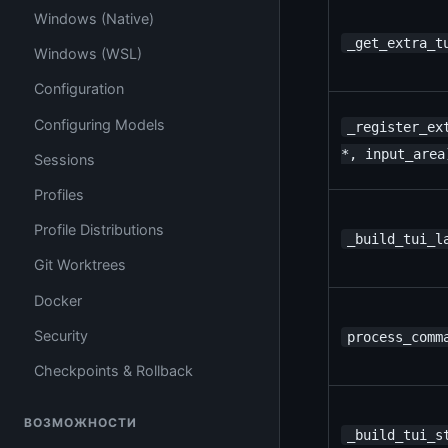
Windows (Native)
_get_extra_t
Windows (WSL)
Configuration
Configuring Models
_register_ex
*, input_area
Sessions
Profiles
Profile Distributions
_build_tui_l
Git Worktrees
Docker
Security
process_comm
Checkpoints & Rollback
ВОЗМОЖНОСТИ
_build_tui_s