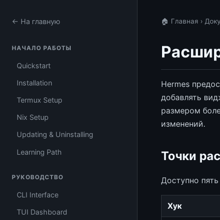
← На главную
🏠 Главная
›
Док
Расшир
НАЧАЛО РАБОТЫ
Quickstart
Installation
Hermes предо
добавлять вид
Termux Setup
размером боле
Nix Setup
изменений.
Updating & Uninstalling
Learning Path
Точки ра
РУКОВОДСТВО
Доступно пять
CLI Interface
Хук
TUI Dashboard