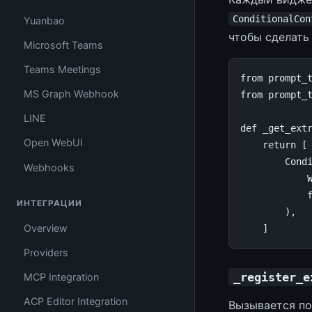
ConditionalCon
Yuanbao
чтобы сделат
Microsoft Teams
Teams Meetings
from
prompt_
MS Graph Webhook
from
prompt_
LINE
def
_get_ext
Open WebUI
return
[
Cond
Webhooks
ИНТЕГРАЦИИ
),
Overview
]
Providers
_register_e
MCP Integration
ACP Editor Integration
Вызывается по