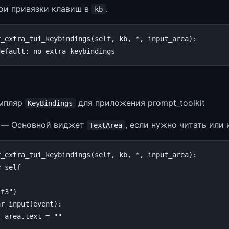
ои привязки клавиш в
.
kb
r_extra_tui_keybindings
(
self
,
kb
,
*
,
input_area
):
default: no extra keybindings
мпляр
для приложения prompt_toolkit
KeyBindings
— Основной виджет
, если нужно читать или
TextArea
r_extra_tui_keybindings
(
self
,
kb
,
*
,
input_area
):
=
self
"f3"
)
ar_input
(
event
):
t_area
.
text
=
""