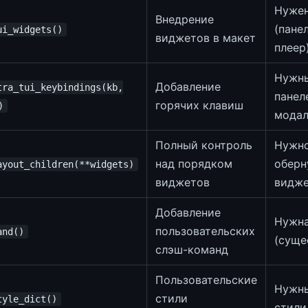
Нужен
Внедрение
(пане
ui_widgets()
виджетов в макет
плеер
Нужны
Добавление
tra_tui_keybindings(kb,
панел
горячих клавиш
)
модал
Полный контроль
Нужно
над порядком
оберн
ayout_children(**widgets)
виджетов
видже
Добавление
Нужна
пользовательских
and()
(суще
слэш-команд
Пользовательские
Нужны
стили
tyle_dict()
стили