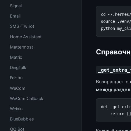
Signal
cd
Email
source
.venv/
SMS (Twilio)
python
Home Assistant
Mattermost
Справочн
Matrix
DingTalk
_get_extra_
Feishu
Возвращает сп
WeCom
между раздел
WeCom Callback
def
_get_ext
Weixin
return
[
BlueBubbles
QQ Bot
Каждый виджет