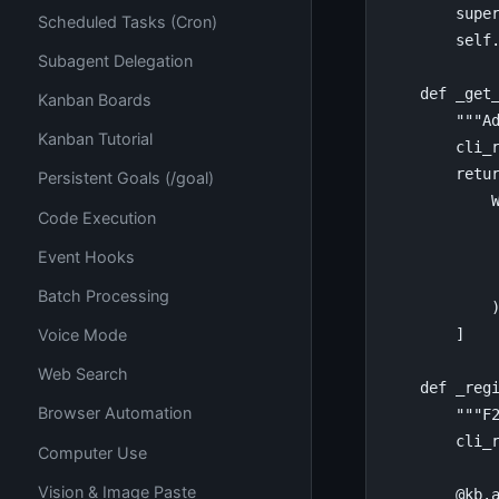
supe
Scheduled Tasks (Cron)
self
Subagent Delegation
def
_get
Kanban Boards
"""A
Kanban Tutorial
cli_
retu
Persistent Goals (/goal)
Code Execution
Event Hooks
Batch Processing
]
Voice Mode
Web Search
def
_reg
Browser Automation
"""F
cli_
Computer Use
Vision & Image Paste
@kb
.