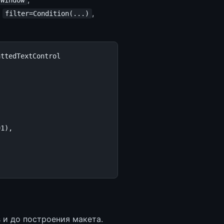
Window
и
,
filter=Condition(...)
attedTextControl
=
1
),
 и до построения макета.