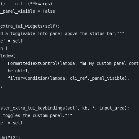
r
()
.
__init__
(
**
kwargs
)
.
_panel_visible
=
False
_extra_tui_widgets
(
self
):
dd a toggleable info panel above the status bar."""
ref
=
self
rn
[
Window
(
FormattedTextControl
(
lambda
:
"📊 My custom panel cont
height
=
1
,
filter
=
Condition
(
lambda
:
cli_ref
.
_panel_visible
),
),
ister_extra_tui_keybindings
(
self
,
kb
,
*
,
input_area
):
2 toggles the custom panel."""
ref
=
self
add
(
"f2"
)