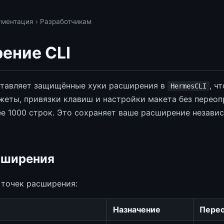
ументация
› Разработчикам
ение CLI
ставляет защищённые хуки расширения в
, ч
HermesCLI
жеты, привязки клавиш и настройки макета без перео
е 1000 строк. Это сохраняет ваше расширение незави
сширения
 точек расширения:
Назначение
Перео