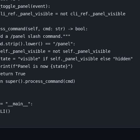
_toggle_panel
(
event
):
cli_ref
.
_panel_visible
=
not
cli_ref
.
_panel_visible
ess_command
(
self
,
cmd
:
str
)
->
bool
:
dd a /panel slash command."""
md
.
strip
()
.
lower
()
==
"/panel"
:
self
.
_panel_visible
=
not
self
.
_panel_visible
state
=
"visible"
if
self
.
_panel_visible
else
"hidden"
print
(
f
"Panel is now 
{
state
}
"
)
return
True
rn
super
()
.
process_command
(
cmd
)
==
"__main__"
:
CLI
()
)