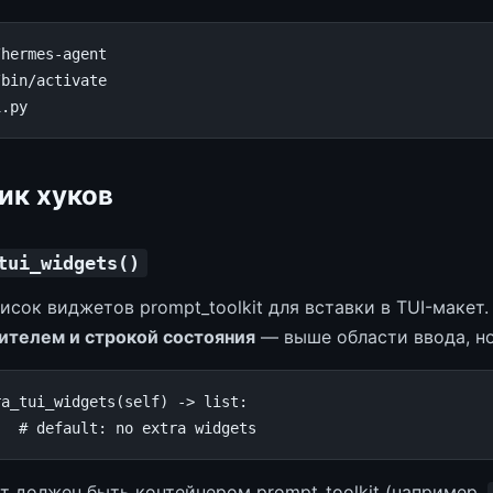
bin/activate

ик хуков
tui_widgets()
исок виджетов prompt_toolkit для вставки в TUI-макет
ителем и строкой состояния
— выше области ввода, но
ra_tui_widgets
(
self
)
->
list
:
]
# default: no extra widgets
 должен быть контейнером prompt_toolkit (например,