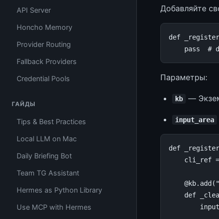
Добавляйте св
API Server
Honcho Memory
def
_registe
Provider Routing
pass
# 
Fallback Providers
Параметры:
Credential Pools
— Экзе
kb
ГАЙДЫ
input_area
Tips & Best Practices
Local LLM on Mac
def
_registe
Daily Briefing Bot
cli_ref
Team TG Assistant
@kb
.
add
(
Hermes as Python Library
def
_cle
inpu
Use MCP with Hermes