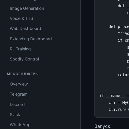
def
Image Generation
Voice & TTS
def
proc
Web Dashboard
"""A
Extending Dashboard
if
c
RL Training
Spotify Control
МЕССЕНДЖЕРЫ
retu
Overview
Telegram
if
__name__
cli
=
My
Discord
cli
.
run
(
Slack
WhatsApp
Запуск: