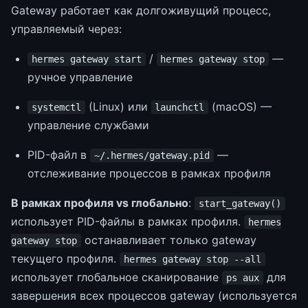
Gateway работает как долгоживущий процесс,
управляемый через:
/
—
hermes gateway start
hermes gateway stop
ручное управление
(Linux) или
(macOS) —
systemctl
launchctl
управление службами
PID-файл в
—
~/.hermes/gateway.pid
отслеживание процессов в рамках профиля
В рамках профиля vs глобально
:
start_gateway()
использует PID-файлы в рамках профиля.
hermes
останавливает только gateway
gateway stop
текущего профиля.
hermes gateway stop --all
использует глобальное сканирование
для
ps aux
завершения всех процессов gateway (используется