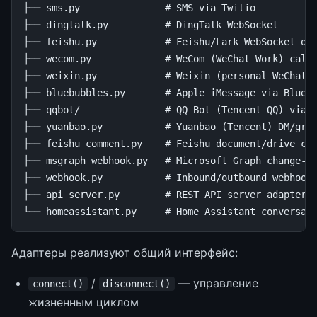
├── sms.py               # SMS via Twilio

├── dingtalk.py          # DingTalk WebSocket

├── feishu.py            # Feishu/Lark WebSocket or 
├── wecom.py             # WeCom (WeChat Work) callb
├── weixin.py            # Weixin (personal WeChat) 
├── bluebubbles.py       # Apple iMessage via BlueBu
├── qqbot/               # QQ Bot (Tencent QQ) via O
├── yuanbao.py           # Yuanbao (Tencent) DM/grou
├── feishu_comment.py    # Feishu document/drive com
├── msgraph_webhook.py   # Microsoft Graph change-no
├── webhook.py           # Inbound/outbound webhook 
├── api_server.py        # REST API server adapter

Адаптеры реализуют общий интерфейс:
/
— управление
connect()
disconnect()
жизненным циклом