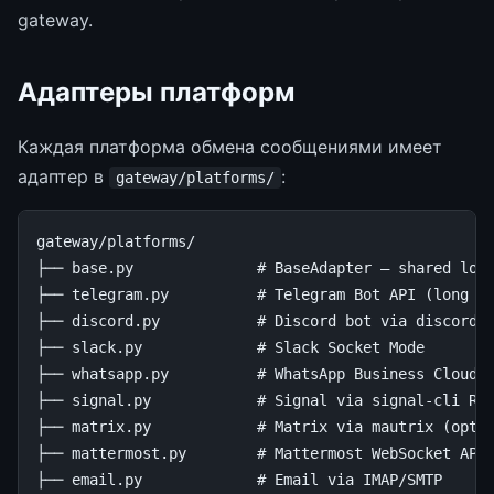
gateway.
Адаптеры платформ
Каждая платформа обмена сообщениями имеет
адаптер в
:
gateway/platforms/
gateway/platforms/

├── base.py              # BaseAdapter — shared logi
├── telegram.py          # Telegram Bot API (long po
├── discord.py           # Discord bot via discord.p
├── slack.py             # Slack Socket Mode

├── whatsapp.py          # WhatsApp Business Cloud A
├── signal.py            # Signal via signal-cli RES
├── matrix.py            # Matrix via mautrix (optio
├── mattermost.py        # Mattermost WebSocket API

├── email.py             # Email via IMAP/SMTP
