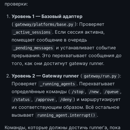
проверки:
Уровень 1 — Базовый адаптер
(
): Проверяет
gateway/platforms/base.py
. Если сессия активна,
_active_sessions
помещает сообщение в очередь
и устанавливает событие
_pending_messages
прерывания. Это перехватывает сообщения
до
того, как они достигнут gateway runner.
Уровень 2 — Gateway runner
(
):
gateway/run.py
Проверяет
. Перехватывает
_running_agents
определённые команды (
,
,
,
/stop
/new
/queue
,
,
) и маршрутизирует
/status
/approve
/deny
их соответствующим образом. Всё остальное
вызывает
.
running_agent.interrupt()
Команды, которые должны достичь runner'а, пока