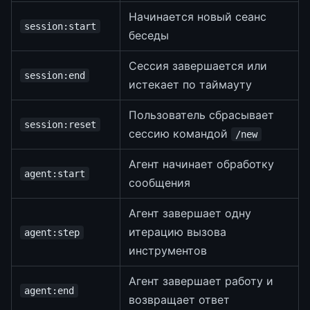
Начинается новый сеанс
session:start
беседы
Сессия завершается или
session:end
истекает по таймауту
Пользователь сбрасывает
session:reset
сессию командой
/new
Агент начинает обработку
agent:start
сообщения
Агент завершает одну
итерацию вызова
agent:step
инструментов
Агент завершает работу и
agent:end
возвращает ответ