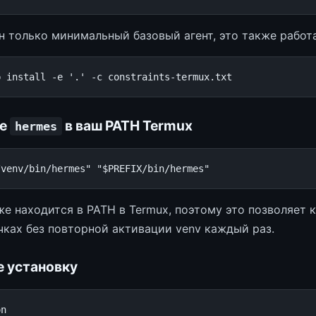
н только минимальный базовый агент, это также работа
p
install
-e
'.'
-c
те
в ваш PATH Termux
hermes
/venv/bin/hermes"
"
$PREFIX
/bin/hermes"
е находится в PATH в Termux, поэтому это позволяет
чках без повторной активации venv каждый раз.
е установку
n
