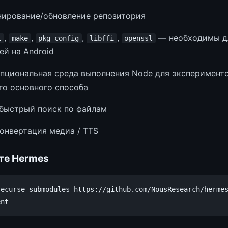
ирование/обновление репозитория
,
,
,
,
— необходимы дл
t
make
pkg-config
libffi
openssl
ей на Android
циональная среда выполнения Node для эксперименто
го основного способа
быстрый поиск по файлам
онвертация медиа / TTS
те Hermes
recurse-submodules