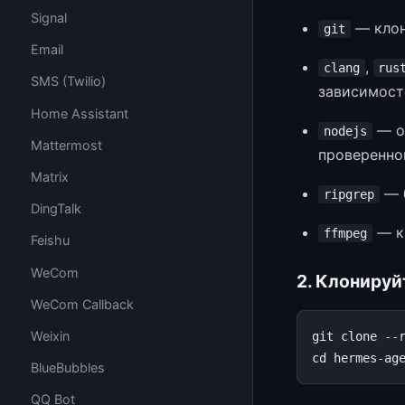
Signal
— клон
git
Email
,
clang
rus
SMS (Twilio)
зависимост
Home Assistant
— оп
nodejs
Mattermost
проверенно
Matrix
— 
ripgrep
DingTalk
— к
ffmpeg
Feishu
WeCom
2. Клонируй
WeCom Callback
Weixin
git
clone
--
cd
BlueBubbles
QQ Bot