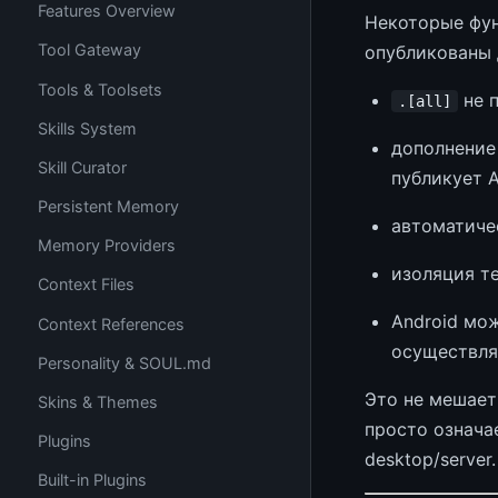
Features Overview
Некоторые фун
Tool Gateway
опубликованы 
Tools & Toolsets
не п
.[all]
Skills System
дополнени
Skill Curator
публикует A
Persistent Memory
автоматичес
Memory Providers
изоляция т
Context Files
Android мо
Context References
осуществляе
Personality & SOUL.md
Это не мешает
Skins & Themes
просто означа
Plugins
desktop/server.
Built-in Plugins