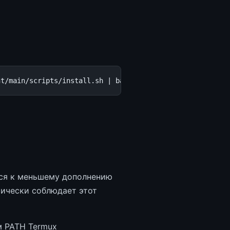
nt/main/scripts/install.sh
|
ся к меньшему дополнению
тически соблюдает этот
м PATH Termux