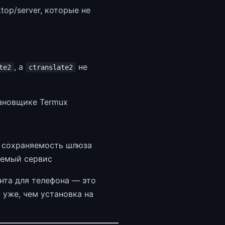
op/server, которые не
, а
не
te2
ctranslate2
тановщике Termux
у сохраняемость шлюза
ляемый сервис
ента для телефона — это
 уже, чем установка на