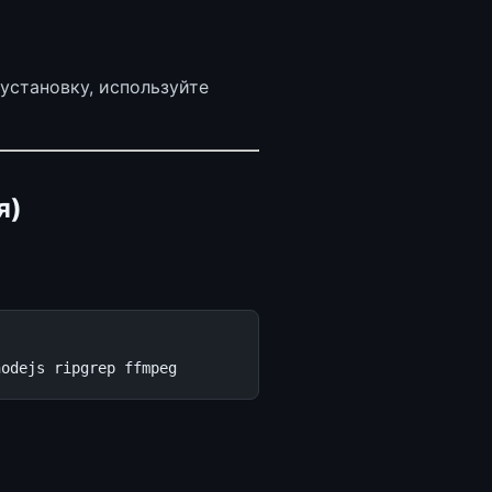
установку, используйте
я)
nodejs
ripgrep