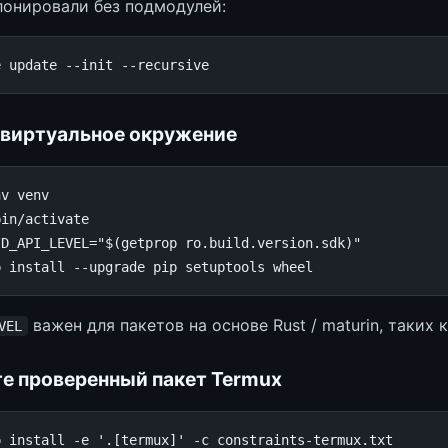
лонировали без подмодулей:
e
update
--init
 виртуальное окружение
nv
ID_API_LEVEL
=
"
$(
getprop
ro.build.version.sdk
)
"
p
install
--upgrade
pip
setuptools
важен для пакетов на основе Rust / maturin, таких 
VEL
те проверенный пакет Termux
p
install
-e
'.[termux]'
-c