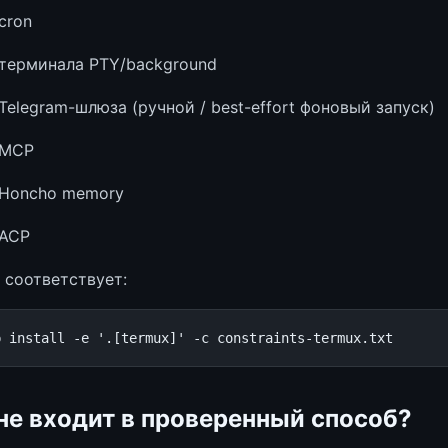
cron
терминала PTY/background
elegram-шлюза (ручной / best-effort фоновый запуск)
 MCP
Honcho memory
 ACP
 соответствует:
p
install
-e
'.[termux]'
-c
не входит в проверенный способ?