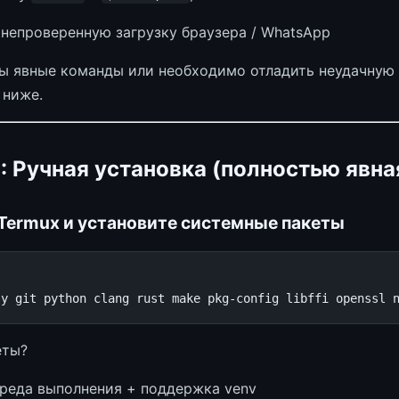
 непроверенную загрузку браузера / WhatsApp
ы явные команды или необходимо отладить неудачную 
 ниже.
: Ручная установка (полностью явна
 Termux и установите системные пакеты
-y
git
python
clang
rust
make
pkg-config
libffi
openssl
еты?
реда выполнения + поддержка venv