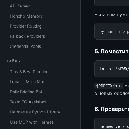
API Server
Если вам нуже
Honcho Memory
Provider Routing
python
-m
pi
Fallback Providers
Credential Pools
5. Помести
ГАЙДЫ
ln
-sf
"
$PWD
Tips & Best Practices
Local LLM on Mac
уж
$PREFIX/bin
Daily Briefing Bot
в новых оболо
Team TG Assistant
6. Проверьт
Hermes as Python Library
Use MCP with Hermes
hermes
versio