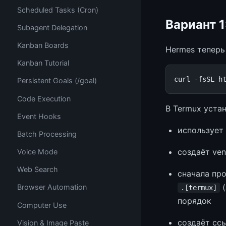
Scheduled Tasks (Cron)
Вариант 1
Subagent Delegation
Kanban Boards
Hermes теперь
Kanban Tutorial
curl
-fsSL
h
Persistent Goals (/goal)
Code Execution
В Termux уста
Event Hooks
использует
Batch Processing
создаёт ve
Voice Mode
Web Search
сначала пр
(
Browser Automation
.[termux]
порядок
Computer Use
создаёт сс
Vision & Image Paste