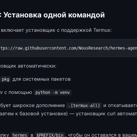
: Установка одной командой
 включает установщик с поддержкой Termux:
ttps://raw.githubusercontent.com/NousResearch/hermes-age
новщик автоматически:
для системных пакетов
pkg
nv с помощью
python -m venv
обует широкое дополнение
и откатывает
.[termux-all]
затем к базовой установке) — установщик curl автома
ылку
в
, чтобы он оставался в ваше
hermes
$PREFIX/bin