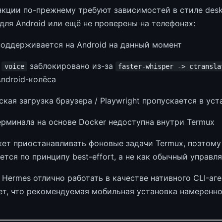
кции по-прежнему требуют зависимостей в стиле deskt
для Android или ещё не проверены на телефонах:
оддерживается на Android на данный момент
е
заблокировано из-за
voice
faster-whisper -> ctransla
ndroid-колёса
кая загрузка браузера / Playwright пропускается в ус
ерминала на основе Docker недоступна внутри Termux
жет приостанавливать фоновые задачи Termux, поэтом
тся по принципу best-effort, а не как обычный управ
 Hermes отлично работать в качестве нативного CLI-аг
ет, что рекомендуемая мобильная установка намеренно