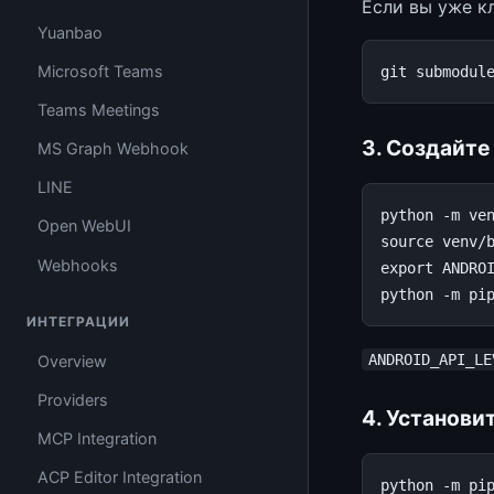
Если вы уже к
Yuanbao
Microsoft Teams
git
submodul
Teams Meetings
3. Создайте
MS Graph Webhook
LINE
python
-m
ve
Open WebUI
source
Webhooks
export
ANDRO
python
-m
pi
ИНТЕГРАЦИИ
ANDROID_API_LE
Overview
Providers
4. Установи
MCP Integration
ACP Editor Integration
python
-m
pi