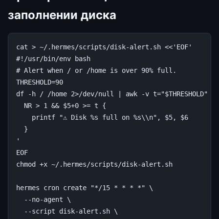
заполнении диска
cat
>
~/.hermes/scripts/disk-alert.sh
<<'EOF'
#!/usr/bin/env bash
# Alert when / or /home is over 90% full.
THRESHOLD=90
df -h / /home 2>/dev/null | awk -v t="$THRESHOLD" '
  NR > 1 && $5+0 >= t {
    printf "⚠ Disk %s full on %s\\n", $5, $6
  }
'
EOF
chmod
+x
~/.hermes/scripts/disk-alert.sh

hermes
cron
create
"*/15 * * * *"
\
--no-agent
\
--script
disk-alert.sh
\