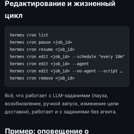
Редактирование и жизненный
цикл
hermes
cron
list
hermes
cron
pause
<job_id>
hermes
cron
resume
<job_id>

hermes
cron
edit
<job_id>
--schedule
"every 10m"
hermes
cron
edit
<job_id>
--agent
hermes
cron
edit
<job_id>
--no-agent
--script
…
hermes
cron
remove
<job_id>
Всё, что работает с LLM-заданиями (пауза,
возобновление, ручной запуск, изменение цели
доставки), работает и с заданиями без агента.
Пример: оповещение о