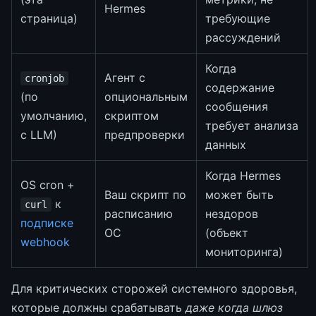
Hermes
страница)
требующие
рассуждений
Когда
Агент с
cronjob
содержание
(по
опциональным
сообщения
умолчанию,
скриптом
требует анализа
с LLM)
предпроверки
данных
Когда Hermes
OS cron +
Ваш скрипт по
может быть
к
curl
расписанию
нездоров
подписке
ОС
(объект
webhook
мониторинга)
Для критических сторожей системного здоровья,
которые должны срабатывать
даже когда шлюз