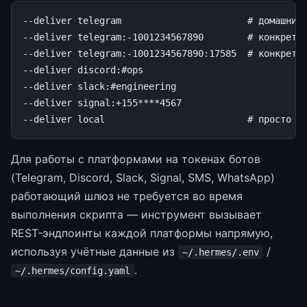
--deliver
telegram
# домашний
--deliver
telegram:-1001234567890
# конкретн
--deliver
telegram:-1001234567890:17585
# конкретн
--deliver
discord:#ops

--deliver
slack:#engineering

--deliver
signal:+155****4567

--deliver
local
# просто с
Для работы с платформами на токенах ботов
(Telegram, Discord, Slack, Signal, SMS, WhatsApp)
работающий шлюз не требуется во время
выполнения скрипта — инструмент вызывает
REST-эндпоинты каждой платформы напрямую,
используя учётные данные из
/
~/.hermes/.env
.
~/.hermes/config.yaml