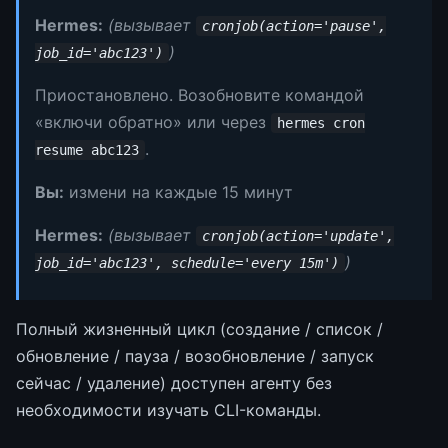
Hermes:
(вызывает
cronjob(action='pause',
)
job_id='abc123')
Приостановлено. Возобновите командой
«включи обратно» или через
hermes cron
.
resume abc123
Вы:
измени на каждые 15 минут
Hermes:
(вызывает
cronjob(action='update',
)
job_id='abc123', schedule='every 15m')
Полный жизненный цикл (создание / список /
обновление / пауза / возобновление / запуск
сейчас / удаление) доступен агенту без
необходимости изучать CLI-команды.