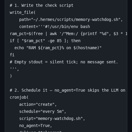
# 1. Write the check script
write_file
(
path
=
"~/.hermes/scripts/memory-watchdog.sh"
,
content
=
'''#!/usr/bin/env bash
ram_pct=$(free | awk '/^Mem:/ {printf "
%d
", $3 * 10
if [ "$ram_pct" -ge 85 ]; then
  echo "RAM $
{ram_pct}% o
n $(hostname)"
fi
# Empty stdout = silent tick; no message sent.
'''
,
)
# 2. Schedule it — no_agent=True skips the LLM on e
cronjob
(
action
=
"create"
,
schedule
=
"every 5m"
,
script
=
"memory-watchdog.sh"
,
no_agent
=
True
,