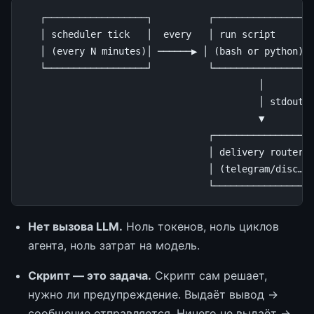
   ┌──────────────────┐          ┌──────────────────
   │ scheduler tick   │  every   │ run script       
   │ (every N minutes)│ ──────▶ │ (bash or python) │
   └──────────────────┘          └──────────────────
                                          │

                                          │ stdout

                                          ▼

                                 ┌──────────────────
                                 │ delivery router  
                                 │ (telegram/disc…) 
Нет вызова LLM.
Ноль токенов, ноль циклов
агента, ноль затрат на модель.
Скрипт — это задача.
Скрипт сам решает,
нужно ли предупреждение. Выдаёт вывод →
сообщение отправляется. Ничего не выдаёт →