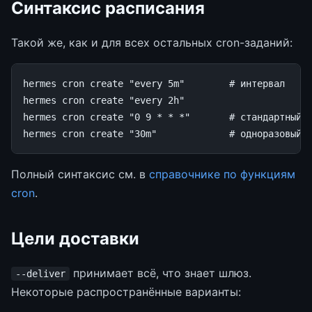
Синтаксис расписания
Такой же, как и для всех остальных cron-заданий:
hermes
cron
create
"every 5m"
# интервал
hermes
cron
create
"every 2h"
hermes
cron
create
"0 9 * * *"
# стандартный 
hermes
cron
create
"30m"
# одноразовый:
Полный синтаксис см. в
справочнике по функциям
cron
.
Цели доставки
принимает всё, что знает шлюз.
--deliver
Некоторые распространённые варианты: