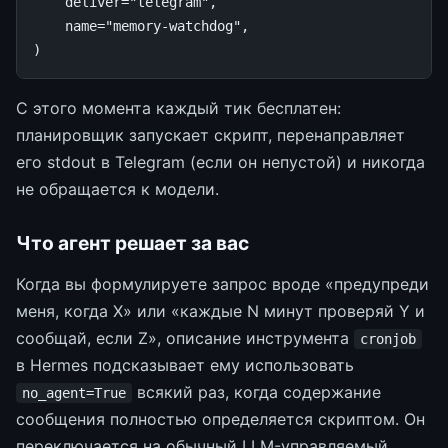
deliver
=
"telegram"
,
name
=
"memory-watchdog"
,
)
С этого момента каждый тик бесплатен:
планировщик запускает скрипт, перенаправляет
его stdout в Telegram (если он непустой) и никогда
не обращается к модели.
Что агент решает за вас
Когда вы формулируете запрос вроде «предупреди
меня, когда X» или «каждые N минут проверяй Y и
сообщай, если Z», описание инструмента
cronjob
в Hermes подсказывает ему использовать
всякий раз, когда содержание
no_agent=True
сообщения полностью определяется скриптом. Он
переключается на обычный LLM-управляемый