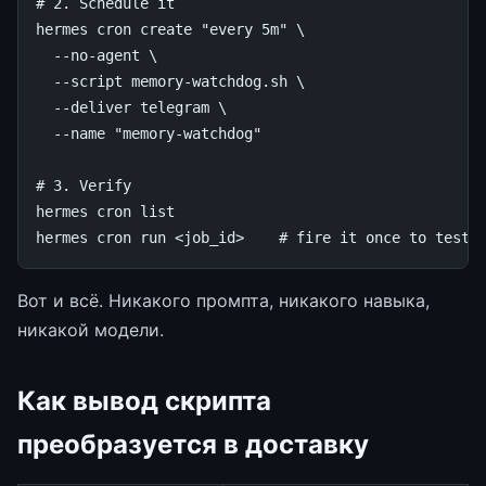
# 2. Schedule it
hermes
cron
create
"every 5m"
\
--no-agent
\
--script
memory-watchdog.sh
\
--deliver
telegram
\
--name
"memory-watchdog"
# 3. Verify
hermes
cron
list

hermes
cron
run
<job_id>
# fire it once to test
Вот и всё. Никакого промпта, никакого навыка,
никакой модели.
Как вывод скрипта
преобразуется в доставку