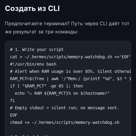
Создать из CLI
Предпочитаете терминал? Путь через CLI даёт тот
же результат за три команды:
# 1. Write your script
cat
>
~/.hermes/scripts/memory-watchdog.sh
<<'EOF'
#!/usr/bin/env bash
# Alert when RAM usage is over 85%. Silent otherwis
RAM_PCT=$(free | awk '/^Mem:/ {printf "%d", $3 * 10
if [ "$RAM_PCT" -ge 85 ]; then
  echo "⚠ RAM ${RAM_PCT}% on $(hostname)"
fi
# Empty stdout = silent run; no message sent.
EOF
chmod
+x
~/.hermes/scripts/memory-watchdog.sh
