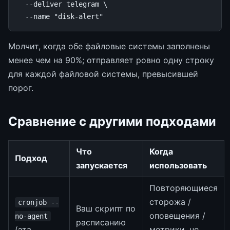
--deliver
telegram
\
--name
"disk-alert"
Молчит, когда обе файловые системы заполнены
менее чем на 90%; отправляет ровно одну строку
для каждой файловой системы, превысившей
порог.
Сравнение с другими подходами
Что
Когда
Подход
запускается
использовать
Повторяющиеся
сторожа /
cronjob --
Ваш скрипт по
оповещения /
no-agent
расписанию
(эта
метрики, не