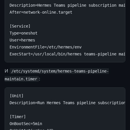
Description
=
Hermes Teams pipeline subscription main
After
=
network-online.target
[Service]
Type
=
oneshot
User
=
hermes
EnvironmentFile
=
/etc/hermes/env
ExecStart
=
/usr/local/bin/hermes teams-pipeline main
И
/etc/systemd/system/hermes-teams-pipeline-
:
maintain.timer
[Unit]
Description
=
Run Hermes Teams pipeline subscription 
[Timer]
OnBootSec
=
5min