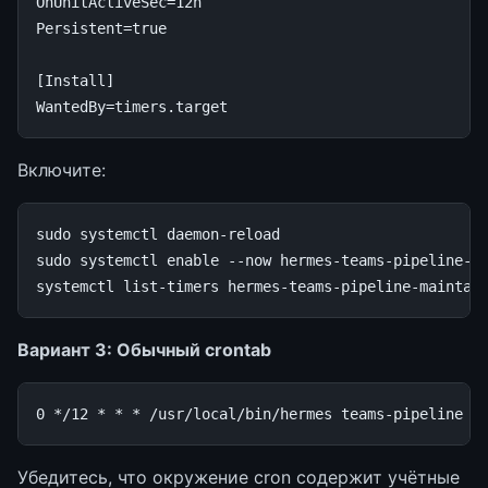
OnUnitActiveSec
=
12h
Persistent
=
true
[Install]
WantedBy
=
timers.target
Включите:
sudo
systemctl
daemon-reload

sudo
systemctl
enable
--now
hermes-teams-pipeline-ma
systemctl
list-timers
Вариант 3: Обычный crontab
0
*/
12
*
*
*
/
usr
/
local
/
bin
/
hermes
teams
-
pipeline
m
Убедитесь, что окружение cron содержит учётные