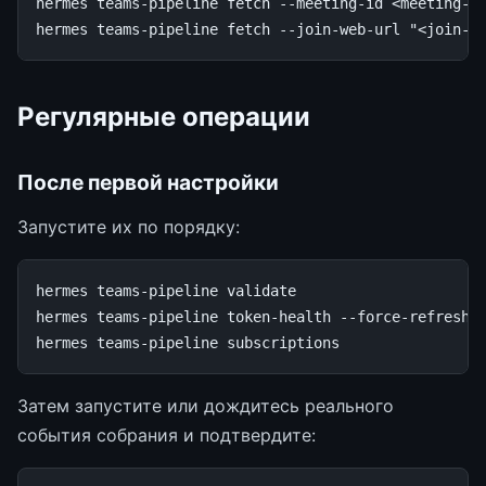
hermes
teams-pipeline
fetch
--meeting-id
<meeting-id
hermes
teams-pipeline
fetch
--join-web-url
"<join-u
Регулярные операции
После первой настройки
Запустите их по порядку:
hermes
teams-pipeline
validate

hermes
teams-pipeline
token-health
--force-refresh

hermes
teams-pipeline
Затем запустите или дождитесь реального
события собрания и подтвердите: