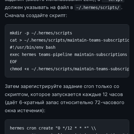
должен указывать на файл в
.
~/.hermes/scripts/
Сначала создайте скрипт:
mkdir
-p
~/.hermes/scripts

cat
>
~/.hermes/scripts/maintain-teams-subscription
#!/usr/bin/env bash
exec hermes teams-pipeline maintain-subscriptions
EOF
chmod
+x
Затем зарегистрируйте задание cron только со
скриптом, которое запускается каждые 12 часов
(даёт 6-кратный запас относительно 72-часового
окна истечения):
hermes
cron
create
"0 */12 * * *"
\\