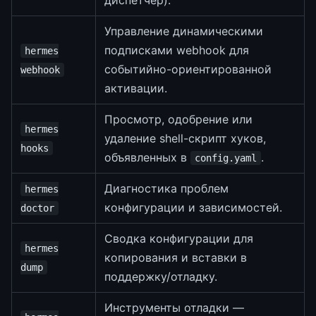
диспетчер).
Управление динамическими
подписками webhook для
hermes
событийно-ориентированной
webhook
активации.
Просмотр, одобрение или
hermes
удаление shell-скрипт хуков,
hooks
объявленных в
.
config.yaml
Диагностика проблем
hermes
конфигурации и зависимостей.
doctor
Сводка конфигурации для
hermes
копирования и вставки в
dump
поддержку/отладку.
Инструменты отладки —