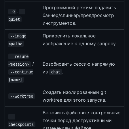
Программный режим: подавить
,
-Q
--
баннер/спиннер/предпросмотр
quiet
инструментов.
Прикрепить локальное
--image
изображение к одному запросу.
<path>
--resume
/
Возобновить сессию напрямую
<session>
из
.
--continue
chat
[name]
Создать изолированный git
--worktree
worktree для этого запуска.
Включить файловые контрольные
--
точки перед деструктивными
checkpoints
изменениями файлов.