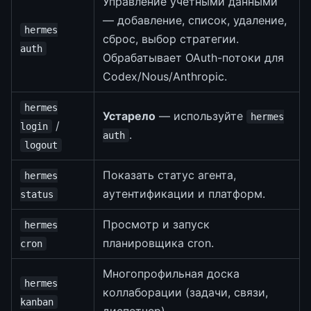
Управление учётными данными
— добавление, список, удаление,
hermes
сброс, выбор стратегии.
auth
Обрабатывает OAuth-потоки для
Codex/Nous/Anthropic.
hermes
Устарело
— используйте
hermes
/
login
.
auth
logout
Показать статус агента,
hermes
аутентификации и платформ.
status
Просмотр и запуск
hermes
планировщика cron.
cron
Многопрофильная доска
hermes
коллаборации (задачи, связи,
kanban