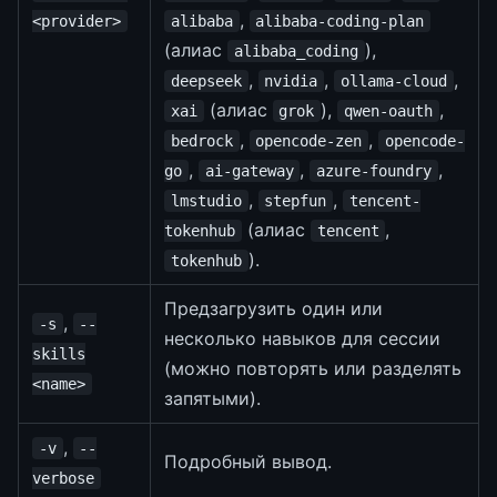
,
<provider>
alibaba
alibaba-coding-plan
(алиас
),
alibaba_coding
,
,
,
deepseek
nvidia
ollama-cloud
(алиас
),
,
xai
grok
qwen-oauth
,
,
bedrock
opencode-zen
opencode-
,
,
,
go
ai-gateway
azure-foundry
,
,
lmstudio
stepfun
tencent-
(алиас
,
tokenhub
tencent
).
tokenhub
Предзагрузить один или
,
-s
--
несколько навыков для сессии
skills
(можно повторять или разделять
<name>
запятыми).
,
-v
--
Подробный вывод.
verbose