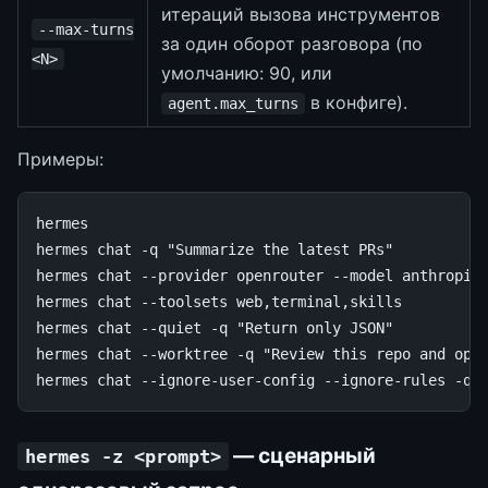
итераций вызова инструментов
--max-turns
за один оборот разговора (по
<N>
умолчанию: 90, или
в конфиге).
agent.max_turns
Примеры:
hermes

hermes
chat
-q
"Summarize the latest PRs"
hermes
chat
--provider
openrouter
--model
anthropic/
hermes
chat
--toolsets
web,terminal,skills

hermes
chat
--quiet
-q
"Return only JSON"
hermes
chat
--worktree
-q
"Review this repo and ope
hermes
chat
--ignore-user-config
--ignore-rules
-q
— сценарный
hermes -z <prompt>