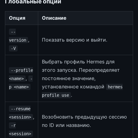
Глобальные опции
Опция
Описание
--
,
Показать версию и выйти.
version
-V
Выбрать профиль Hermes для
этого запуска. Переопределяет
--profile
,
постоянное значение,
<name>
-
установленное командой
p <name>
hermes
.
profile use
--resume
,
Возобновить предыдущую сессию
<session>
по ID или названию.
-r
<session>