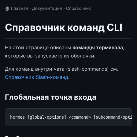
🏠 Главная
›
Документация
› Справочник
Справочник команд CLI
На этой странице описаны
команды терминала
,
которые вы запускаете из оболочки.
Для команд внутри чата (slash-commands) см.
Справочник Slash-команд
.
Глобальная точка входа
hermes
[
global-options
]
<command>
[
subcommand/optio