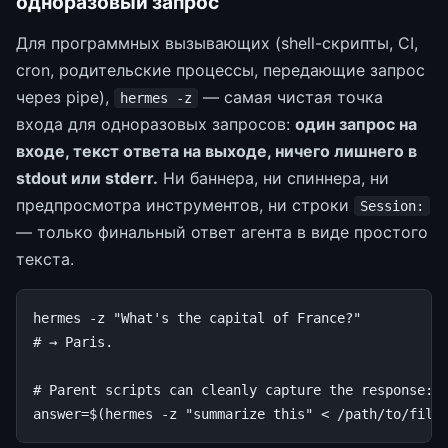
одноразовый запрос
Для программных вызывающих (shell-скрипты, CI,
cron, родительские процессы, передающие запрос
через pipe),
— самая чистая точка
hermes -z
входа для одноразовых запросов:
один запрос на
входе, текст ответа на выходе, ничего лишнего в
stdout или stderr.
Ни баннера, ни спиннера, ни
предпросмотра инструментов, ни строки
Session:
— только финальный ответ агента в виде простого
текста.
hermes
-z
"What's the capital of France?"
# → Paris.
# Parent scripts can cleanly capture the response:
answer
=
$(
hermes
-z
"summarize this"
<
/path/to/file