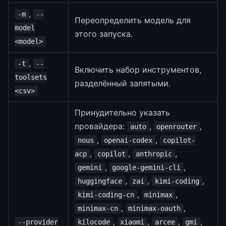
,
-m
--
Переопределить модель для
model
этого запуска.
<model>
,
-t
--
Включить набор инструментов,
toolsets
разделённый запятыми.
<csv>
Принудительно указать
провайдера:
,
,
auto
openrouter
,
,
nous
openai-codex
copilot-
,
,
,
acp
copilot
anthropic
,
,
gemini
google-gemini-cli
,
,
,
huggingface
zai
kimi-coding
,
,
kimi-coding-cn
minimax
,
,
minimax-cn
minimax-oauth
,
,
,
,
--provider
kilocode
xiaomi
arcee
gmi