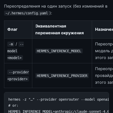
Переопределения на один запуск (без изменений в
):
~/.hermes/config.yaml
Эквивалентная
Флаг
Назначе
переменная окружения
/
Переопр
-m
--
модель 
model
HERMES_INFERENCE_MODEL
этого за
<model>
Переопр
--provider
провайд
HERMES_INFERENCE_PROVIDER
<provider>
этого за
hermes
-z
"…"
--provider
openrouter
--model
# or:
HERMES_INFERENCE_MODEL
=
anthropic/claude-sonnet-4.6