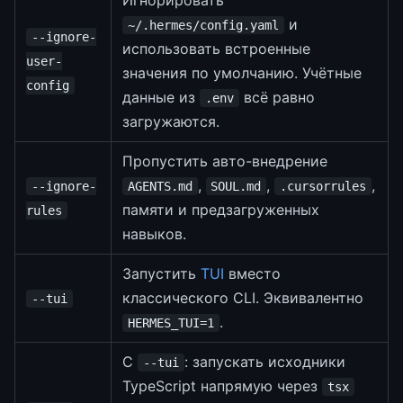
Игнорировать
и
~/.hermes/config.yaml
--ignore-
использовать встроенные
user-
значения по умолчанию. Учётные
config
данные из
всё равно
.env
загружаются.
Пропустить авто-внедрение
,
,
,
--ignore-
AGENTS.md
SOUL.md
.cursorrules
памяти и предзагруженных
rules
навыков.
Запустить
TUI
вместо
классического CLI. Эквивалентно
--tui
.
HERMES_TUI=1
С
: запускать исходники
--tui
TypeScript напрямую через
tsx