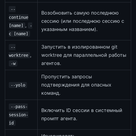
--
Возобновить самую последнюю
continue
сессию (или последнюю сессию с
,
[name]
-
указанным названием).
c [name]
Запустить в изолированном git
--
,
worktree для параллельной работы
worktree
агентов.
-w
Пропустить запросы
подтверждения для опасных
--yolo
команд.
--pass-
Включить ID сессии в системный
session-
промпт агента.
id