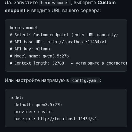
Да. Запустите
, выберите
Custom
hermes model
endpoint
и введите URL вашего сервера:
hermes
# Select: Custom endpoint (enter URL manually)
# API base URL: http://localhost:11434/v1
# API key: ollama
# Model name: qwen3.5:27b
# Context length: 32768   ← установите в соответств
Или настройте напрямую в
:
config.yaml
model
:
default
:
qwen3.5:27b
provider
:
custom
base_url
:
http://localhost:11434/v1