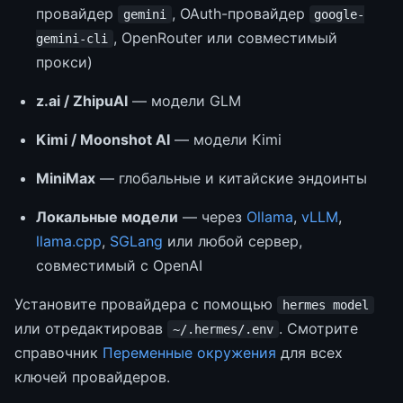
провайдер
, OAuth-провайдер
gemini
google-
, OpenRouter или совместимый
gemini-cli
прокси)
z.ai / ZhipuAI
— модели GLM
Kimi / Moonshot AI
— модели Kimi
MiniMax
— глобальные и китайские эндоинты
Локальные модели
— через
Ollama
,
vLLM
,
llama.cpp
,
SGLang
или любой сервер,
совместимый с OpenAI
Установите провайдера с помощью
hermes model
или отредактировав
. Смотрите
~/.hermes/.env
справочник
Переменные окружения
для всех
ключей провайдеров.