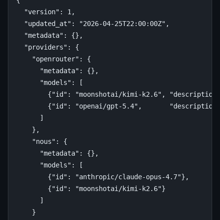
{
"version"
:
1
,
"updated_at"
:
"2026-04-25T22:00:00Z"
,
"metadata"
:
{},
"providers"
:
{
"openrouter"
:
{
"metadata"
:
{},
"models"
:
[
{
"id"
:
"moonshotai/kimi-k2.6"
,
"description
{
"id"
:
"openai/gpt-5.4"
,
"description
]
},
"nous"
:
{
"metadata"
:
{},
"models"
:
[
{
"id"
:
"anthropic/claude-opus-4.7"
},
{
"id"
:
"moonshotai/kimi-k2.6"
}
]
}