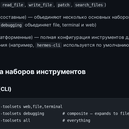
т
,
,
,
)
read_file
write_file
patch
search_files
составные) — объединяют несколько основных наборо
объединяет file, terminal и web)
debugging
атформенные) — полная конфигурация инструментов д
ния (например,
используется по умолчанию 
hermes-cli
а наборов инструментов
CLI)
--toolsets
web,file,terminal

--toolsets
debugging
# composite — expands to fil
--toolsets
all
# everything