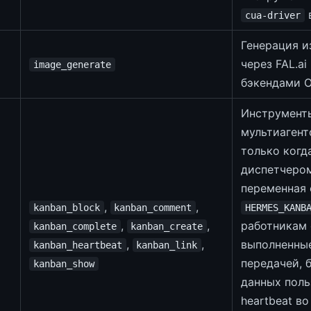
cua-driver
Генерация и
через FAL.a
image_generate
бэкендами Op
Инструмент
мультиагент
только когд
диспетчером
переменная
,
,
kanban_block
kanban_comment
HERMES_KANB
,
,
работникам 
kanban_complete
kanban_create
,
,
выполненны
kanban_heartbeat
kanban_link
передачей, 
kanban_show
данных поль
heartbeat в