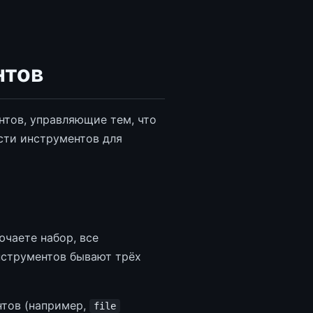
нтов
нтов, управляющие тем, что
сти инструментов для
чаете набор, все
нструментов бывают трёх
нтов (например,
file