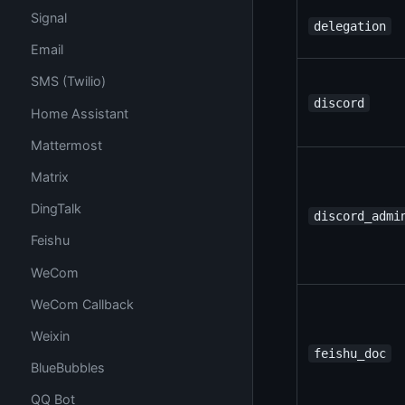
Signal
delegation
Email
SMS (Twilio)
discord
Home Assistant
Mattermost
Matrix
DingTalk
discord_admi
Feishu
WeCom
WeCom Callback
Weixin
feishu_doc
BlueBubbles
QQ Bot