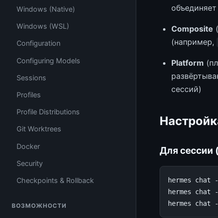
объединяе
Windows (Native)
Windows (WSL)
Composite
(
(например,
Configuration
Configuring Models
Platform
(пл
развёртыва
Sessions
сессий)
Profiles
Profile Distributions
Настройк
Git Worktrees
Docker
Для сессии (
Security
Checkpoints & Rollback
hermes
chat
hermes
chat
hermes
chat
ВОЗМОЖНОСТИ