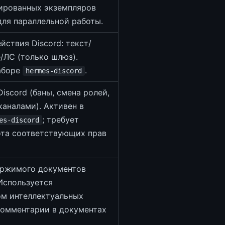
ированных экземпляров
для параллельной работы.
йствия Discord: текст/
/ЛС (только шлюз).
аборе
.
hermes-discord
iscord (баны, смена ролей,
каналами). Активен в
; требует
es-discord
ота соответствующих прав
ержимого документов
 Используется
ом интеллектуальных
комментарии в документах