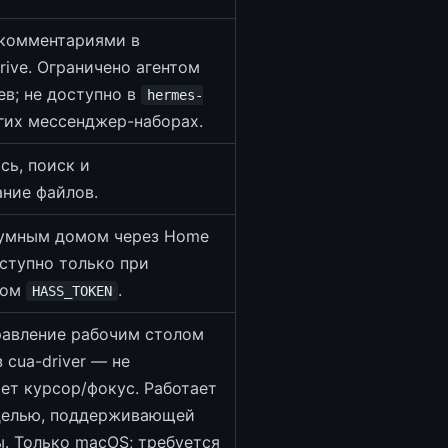
 комментариями в
drive. Ограничено агентом
в; не доступно в
hermes-
гих мессенджер-наборах.
сь, поиск и
ние файлов.
 умным домом через Home
оступно только при
ном
.
HASS_TOKEN
равление рабочим столом
 cua-driver — не
ет курсор/фокус. Работает
делью, поддерживающей
. Только macOS; требуется