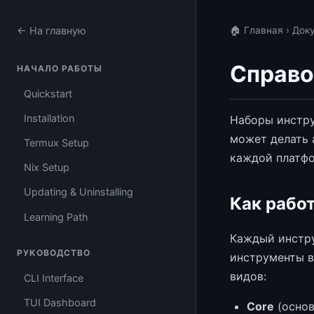
← На главную
🏠 Главная
›
Док
Справо
НАЧАЛО РАБОТЫ
Quickstart
Installation
Наборы инстру
может делать 
Termux Setup
каждой платфо
Nix Setup
Updating & Uninstalling
Как рабо
Learning Path
Каждый инстру
РУКОВОДСТВО
инструменты в
видов:
CLI Interface
TUI Dashboard
Core
(основ