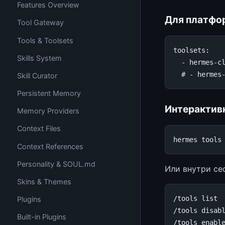
Features Overview
Для платфор
Tool Gateway
Tools & Toolsets
toolsets
:
Skills System
-
hermes-c
# - hermes
Skill Curator
Persistent Memory
Интерактив
Memory Providers
Context Files
hermes
tools
Context References
Personality & SOUL.md
Или внутри се
Skins & Themes
/
tools
list
Plugins
/
tools
disab
Built-in Plugins
/
tools
enabl