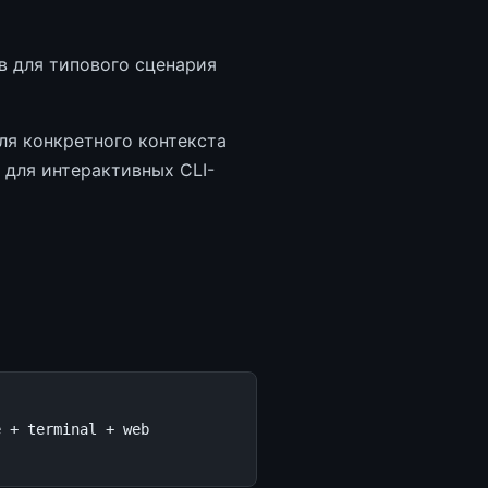
в для типового сценария
ля конкретного контекста
для интерактивных CLI-
e + terminal + web