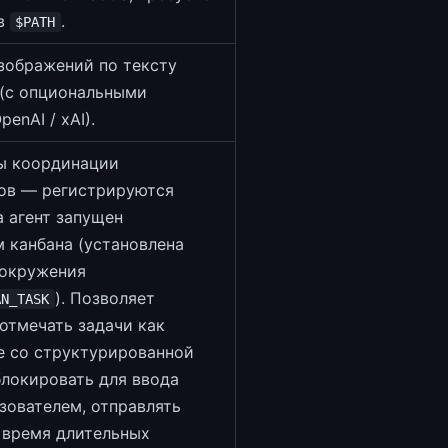
в
.
$PATH
зображений по тексту
i (с опциональными
enAI / xAI).
ы координации
ов — регистрируются
а агент запущен
 канбана (установлена
 окружения
). Позволяет
AN_TASK
отмечать задачи как
е со структурированной
блокировать для ввода
зователем, отправлять
о время длительных