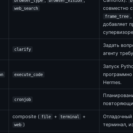
,
,
Camofox).
browser_type
browser_vision
b
совместно 
web_search
,
frame_tree
добавляет 
супервизоре
Задать вопр
clarify
агенту треб
Запуск Pyth
программно
on
execute_code
Hermes.
Планировани
cronjob
повторяющи
composite (
+
+
Отладочный 
file
terminal
)
терминал, и
web