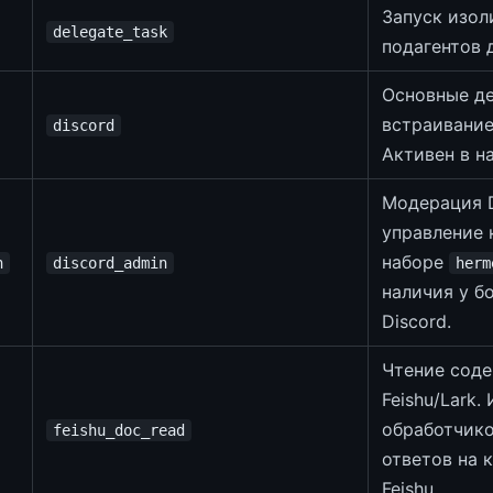
Запуск изол
delegate_task
подагентов 
Основные де
встраивание
discord
Активен в н
Модерация D
управление 
наборе
n
discord_admin
herm
наличия у б
Discord.
Чтение сод
Feishu/Lark.
обработчик
feishu_doc_read
ответов на 
Feishu.