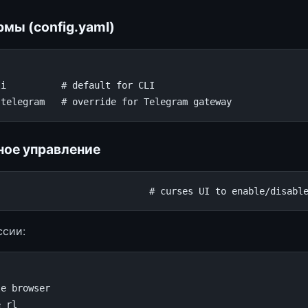
мы (config.yaml)
li
# default for CLI
-telegram   # override for Telegram gateway
ное управление
# curses UI to enable/disabl
ссии:
le
browser
e
rl