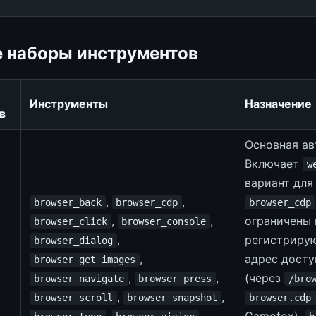
 наборы инструментов
Инструменты
Назначение
в
Основная ав
Включает
w
вариант для
,
,
browser_back
browser_cdp
browser_cdp
,
,
ограничены 
browser_click
browser_console
,
регистрирую
browser_dialog
,
адрес досту
browser_get_images
,
,
(через
browser_navigate
browser_press
/bro
,
,
browser_scroll
browser_snapshot
browser.cdp