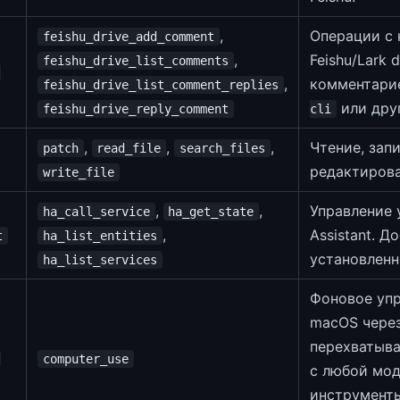
,
Операции с
feishu_drive_add_comment
,
Feishu/Lark 
feishu_drive_list_comments
,
комментарие
feishu_drive_list_comment_replies
или дру
feishu_drive_reply_comment
cli
,
,
,
Чтение, запи
patch
read_file
search_files
редактирова
write_file
,
,
Управление
ha_call_service
ha_get_state
,
Assistant. Д
t
ha_list_entities
установлен
ha_list_services
Фоновое уп
macOS через
перехватыва
computer_use
с любой мо
инструменты