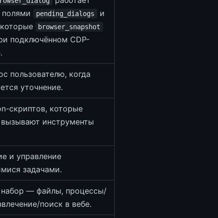
работает
rowser_dialog
с полями
и
pending_dialogs
 которые
browser_snapshot
при подключённом CDP-
.
ос пользователю, когда
уется уточнение.
on-скриптов, которые
 вызывают инструменты
е и управление
мися задачами.
набор — файлы, процессы/
звлечение/поиск в вебе.