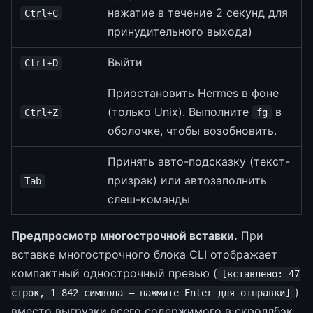
нажатие в течение 2 секунд для
Ctrl+C
принудительного выхода)
Выйти
Ctrl+D
Приостановить Hermes в фоне
(только Unix). Выполните
в
Ctrl+Z
fg
оболочке, чтобы возобновить.
Принять авто-подсказку (текст-
призрак) или автозаполнить
Tab
слеш-команды
Предпросмотр многострочной вставки.
При
вставке многострочного блока CLI отображает
компактный однострочный превью (
[вставлено: 47
)
строк, 1 842 символа — нажмите Enter для отправки]
вместо выгрузки всего содержимого в скроллбэк.