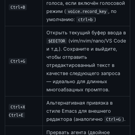
голоса, если включён голосовой
Ctrl+B
режим (
, по
voice.record_key
умолчанию:
)
ctrl+b
Открыть текущий буфер ввода в
(vim/nvim/nano/VS Code
$EDITOR
и т.д.). Сохраните и выйдите,
чтобы отправить
Ctrl+G
отредактированный текст в
качестве следующего запроса
— идеально для длинных
многоабзацных промптов.
Альтернативная привязка в
Ctrl+X
стиле Emacs для внешнего
Ctrl+E
редактора (аналогично
).
Ctrl+G
Прервать агента (двойное