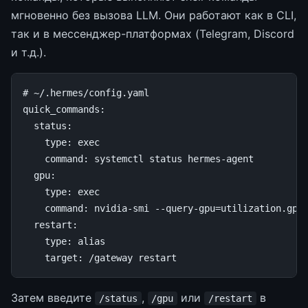
мгновенно без вызова LLM. Они работают как в CLI,
так и в мессенджер-платформах (Telegram, Discord
и т.д.).
# ~/.hermes/config.yaml
quick_commands
:
status
:
type
:
exec
command
:
systemctl status hermes-agent
gpu
:
type
:
exec
command
:
nvidia-smi --query-gpu=utilization.gpu
restart
:
type
:
alias
target
:
/gateway restart
Затем введите
,
или
в
/status
/gpu
/restart