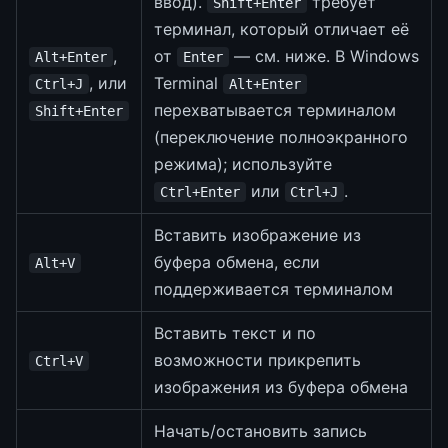
ввод).
требует
Shift+Enter
терминал, который отличает её
,
от
— см. ниже. В Windows
Alt+Enter
Enter
, или
Terminal
Ctrl+J
Alt+Enter
перехватывается терминалом
Shift+Enter
(переключение полноэкранного
режима); используйте
или
.
Ctrl+Enter
Ctrl+J
Вставить изображение из
буфера обмена, если
Alt+V
поддерживается терминалом
Вставить текст и по
возможности прикрепить
Ctrl+V
изображения из буфера обмена
Начать/остановить запись