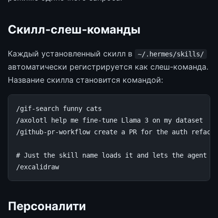
Скилл-слеш-команды
Каждый установленный скилл в
~/.hermes/skills/
автоматически регистрируется как слеш-команда.
Название скилла становится командой:
/
gif
-
search
funny
cats
/
axolotl
help
me
fine
-
tune
Llama
3
on
my
dataset
/
github
-
pr
-
workflow
create
a
PR
for
the
auth
refact
# Just the skill name loads it and lets the agent a
/
excalidraw
Персоналити