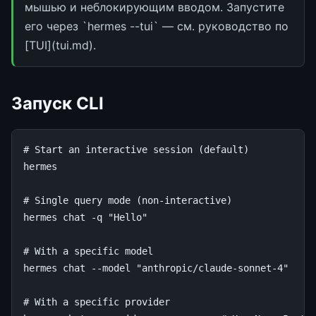
мышью и неблокирующим вводом. Запустите
его через `hermes --tui` — см. руководство по
[TUI](tui.md).
Запуск CLI
# Start an interactive session (default)
hermes

# Single query mode (non-interactive)
hermes
chat
-q
"Hello"
# With a specific model
hermes
chat
--model
"anthropic/claude-sonnet-4"
# With a specific provider