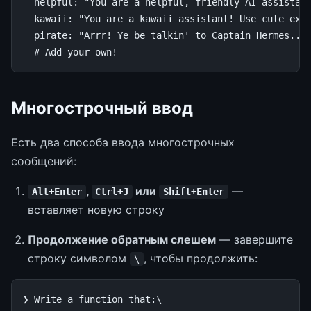
helpful
:
"You
are
a
helpful,
friendly
AI
assistan
kawaii
:
"You
are
a
kawaii
assistant!
Use
cute
exp
pirate
:
"Arrr!
Ye
be
talkin'
to
Captain
Hermes...
# Add your own!
Многострочный ввод
Есть два способа ввода многострочных
сообщений:
,
или
—
Alt+Enter
Ctrl+J
Shift+Enter
вставляет новую строку
Продолжение обратным слешем
— завершите
строку символом
, чтобы продолжить:
\
❯ Write a function that:\
