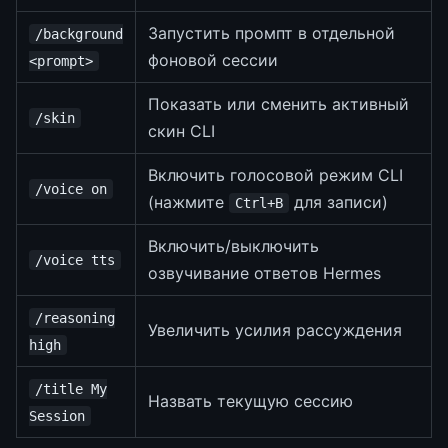
Запустить промпт в отдельной
/background
фоновой сессии
<prompt>
Показать или сменить активный
/skin
скин CLI
Включить голосовой режим CLI
/voice on
(нажмите
для записи)
Ctrl+B
Включить/выключить
/voice tts
озвучивание ответов Hermes
/reasoning
Увеличить усилия рассуждения
high
/title My
Назвать текущую сессию
Session