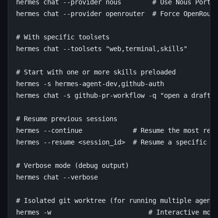
hermes
chat
--provider
nous
# Use Nous Porta
hermes
chat
--provider
openrouter
# Force OpenRout
# With specific toolsets
hermes
chat
--toolsets
"web,terminal,skills"
# Start with one or more skills preloaded
hermes
-s
hermes-agent-dev,github-auth

hermes
chat
-s
github-pr-workflow
-q
"open a draft 
# Resume previous sessions
hermes
--continue
# Resume the most rec
hermes
--resume
<session_id>
# Resume a specific s
# Verbose mode (debug output)
hermes
chat
--verbose

# Isolated git worktree (for running multiple agent
hermes
-w
# Interactive mod