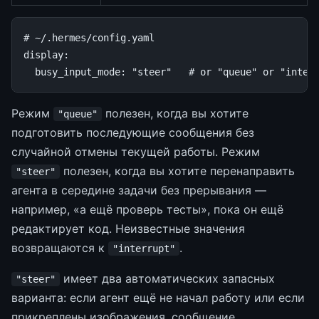
# ~/.hermes/config.yaml
display
:
busy_input_mode
:
"steer"
# or "queue" or "inter
Режим
полезен, когда вы хотите
"queue"
подготовить последующие сообщения без
случайной отмены текущей работы. Режим
полезен, когда вы хотите перенаправить
"steer"
агента в середине задачи без прерывания —
например, «а ещё проверь тесты», пока он ещё
редактирует код. Неизвестные значения
возвращаются к
.
"interrupt"
имеет два автоматических запасных
"steer"
варианта: если агент ещё не начал работу или если
прикреплены изображения, сообщение