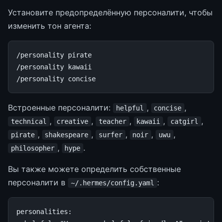
Установите предопределённую персоналити, чтобы
изменить тон агента:
/personality pirate

/personality kawaii

Встроенные персоналити:
,
,
helpful
concise
,
,
,
,
,
technical
creative
teacher
kawaii
catgirl
,
,
,
,
,
pirate
shakespeare
surfer
noir
uwu
,
.
philosopher
hype
Вы также можете определить собственные
персоналити в
:
~/.hermes/config.yaml
personalities
: