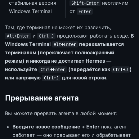
стабильная версия
неотличим
Shift+Enter
Windows Terminal
от
Enter
Там, где терминал не может их различить,
и
продолжают работать везде.
В
Alt+Enter
Ctrl+J
Windows Terminal
перехватывается
Alt+Enter
терминалом (переключает полноэкранный
режим) и никогда не достигает Hermes —
используйте
(передаётся как
)
Ctrl+Enter
Ctrl+J
или напрямую
для новой строки.
Ctrl+J
Прерывание агента
Вы можете прервать агента в любой момент:
Введите новое сообщение + Enter
пока агент
работает — оно прерывает его и обрабатывает