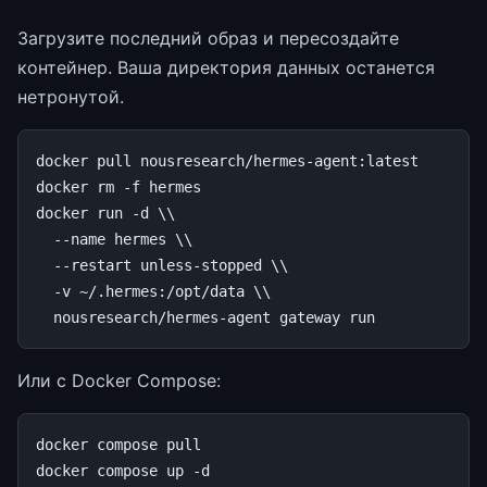
Загрузите последний образ и пересоздайте
контейнер. Ваша директория данных останется
нетронутой.
docker
pull
nousresearch/hermes-agent:latest

docker
rm
-f
hermes

docker
run
-d
\\
--name
hermes
\\
--restart
unless-stopped
\\
-v
~/.hermes:/opt/data
\\
nousresearch/hermes-agent
gateway
Или с Docker Compose:
docker
compose
pull

docker
compose
up