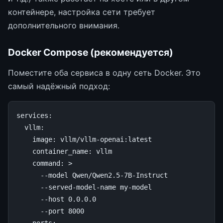
контейнере, настройка сети требует
дополнительного внимания.
Docker Compose (рекомендуется)
Поместите оба сервиса в одну сеть Docker. Это
самый надёжный подход:
services
:
vllm
:
image
:
vllm/vllm-openai:latest
container_name
:
vllm
command
:
>
--model Qwen/Qwen2.5-7B-Instruct
--served-model-name my-model
--host 0.0.0.0
--port 8000