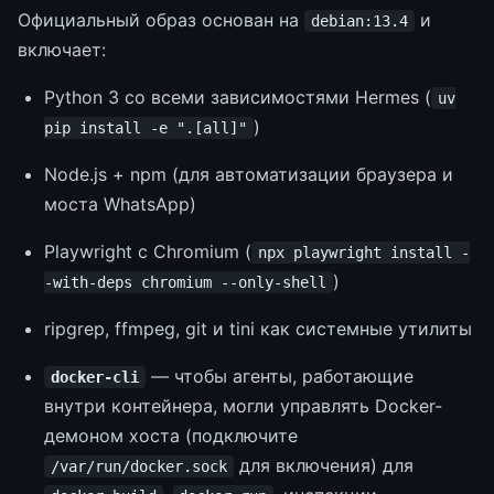
Официальный образ основан на
и
debian:13.4
включает:
Python 3 со всеми зависимостями Hermes (
uv
)
pip install -e ".[all]"
Node.js + npm (для автоматизации браузера и
моста WhatsApp)
Playwright с Chromium (
npx playwright install -
)
-with-deps chromium --only-shell
ripgrep, ffmpeg, git и tini как системные утилиты
— чтобы агенты, работающие
docker-cli
внутри контейнера, могли управлять Docker-
демоном хоста (подключите
для включения) для
/var/run/docker.sock