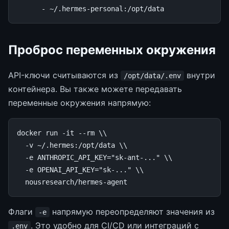
-
~/.hermes-personal:/opt/data
Проброс переменных окружения
API-ключи считываются из
внутри
/opt/data/.env
контейнера. Вы также можете передавать
переменные окружения напрямую:
docker
run
-it
--rm
\\
-v
~/.hermes:/opt/data
\\
-e
ANTHROPIC_API_KEY
=
"sk-ant-..."
\\
-e
OPENAI_API_KEY
=
"sk-..."
\\
Флаги
напрямую переопределяют значения из
-e
. Это удобно для CI/CD или интеграций с
.env