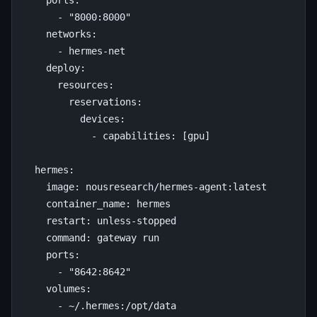
ports
:
-
"8000:8000"
networks
:
-
hermes-net
deploy
:
resources
:
reservations
:
devices
:
-
capabilities
:
[
gpu
]
hermes
:
image
:
nousresearch/hermes-agent:latest
container_name
:
hermes
restart
:
unless-stopped
command
:
gateway run
ports
:
-
"8642:8642"
volumes
:
-
~/.hermes:/opt/data