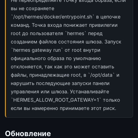
Не переопределяйте точку входа образа, если
вы не сохраняете
`/opt/hermes/docker/entrypoint.sh` в цепочке
команд. Точка входа понижает привилегии
root до пользователя `hermes` перед
созданием файлов состояния шлюза. Запуск
`hermes gateway run` от root внутри
официального образа по умолчанию
отклоняется, так как это может оставить
файлы, принадлежащие root, в `/opt/data` и
нарушить последующие запуски панели
управления или шлюза. Устанавливайте
`HERMES_ALLOW_ROOT_GATEWAY=1` только
если вы намеренно принимаете этот риск.
Обновление