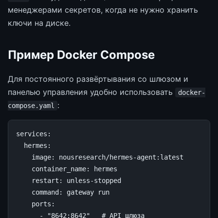
менеджерами секретов, когда не нужно хранить
ключи на диске.
Пример Docker Compose
Для постоянного развёртывания со шлюзом и
панелью управления удобно использовать
docker-
:
compose.yaml
services
:
hermes
:
image
:
nousresearch/hermes-agent:latest
container_name
:
hermes
restart
:
unless-stopped
command
:
gateway run
ports
:
-
"8642:8642"
# API шлюза