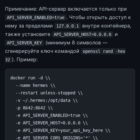
Примечание: API-сервер включается только при
. Чтобы открыть доступ к
API_SERVER_ENABLED=true
нему за пределами
внутри контейнера,
127.0.0.1
также установите
и
API_SERVER_HOST=0.0.0.0
(минимум 8 символов —
API_SERVER_KEY
сгенерируйте ключ командой
openssl rand -hex
). Пример:
32
docker
run
-d
\\
--name
hermes
\\
--restart
unless-stopped
\\
-v
~/.hermes:/opt/data
\\
-p
8642
:8642
\\
-e
API_SERVER_ENABLED
=
true
\\
-e
API_SERVER_HOST
=
0
.0.0.0
\\
-e
API_SERVER_KEY
=
your_api_key_here
\\
-e
API_SERVER_CORS_ORIGINS
=
'*'
\\