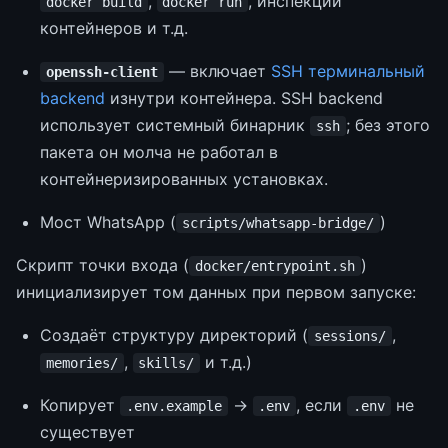
,
, инспекции
docker build
docker run
контейнеров и т.д.
— включает
SSH терминальный
openssh-client
backend
изнутри контейнера. SSH backend
использует системный бинарник
; без этого
ssh
пакета он молча не работал в
контейнеризированных установках.
Мост WhatsApp (
)
scripts/whatsapp-bridge/
Скрипт точки входа (
)
docker/entrypoint.sh
инициализирует том данных при первом запуске:
Создаёт структуру директорий (
,
sessions/
,
и т.д.)
memories/
skills/
Копирует
→
, если
не
.env.example
.env
.env
существует