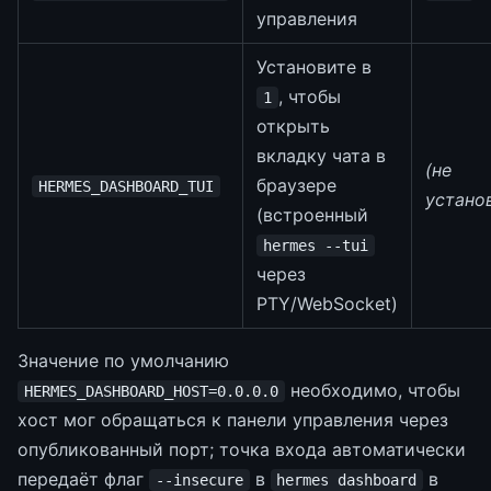
управления
Установите в
, чтобы
1
открыть
вкладку чата в
(не
браузере
HERMES_DASHBOARD_TUI
устано
(встроенный
hermes --tui
через
PTY/WebSocket)
Значение по умолчанию
необходимо, чтобы
HERMES_DASHBOARD_HOST=0.0.0.0
хост мог обращаться к панели управления через
опубликованный порт; точка входа автоматически
передаёт флаг
в
в
--insecure
hermes dashboard