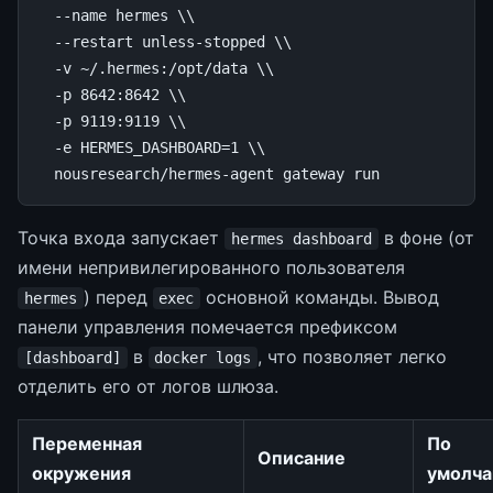
--name
hermes
\\
--restart
unless-stopped
\\
-v
~/.hermes:/opt/data
\\
-p
8642
:8642
\\
-p
9119
:9119
\\
-e
HERMES_DASHBOARD
=
1
\\
nousresearch/hermes-agent
gateway
Точка входа запускает
в фоне (от
hermes dashboard
имени непривилегированного пользователя
) перед
основной команды. Вывод
hermes
exec
панели управления помечается префиксом
в
, что позволяет легко
[dashboard]
docker logs
отделить его от логов шлюза.
Переменная
По
Описание
окружения
умолч