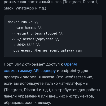
режиме как постоянный шлюз (Telegram, Discord,
Slack, WhatsApp и т.д.):
docker
run
-d
\\
--name
hermes
\\
--restart
unless-stopped
\\
-v
~/.hermes:/opt/data
\\
-p
8642
:8642
\\
nousresearch/hermes-agent
gateway
Порт 8642 открывает доступ к
OpenAI-
совместимому API серверу
и endpoint-у для
проверки здоровья шлюза. Это необязательно,
если вы используете только чат-платформы
(Telegram, Discord и т.д.), но требуется для работы
панели управления или внешних инструментов,
обращающихся к шлюзу.