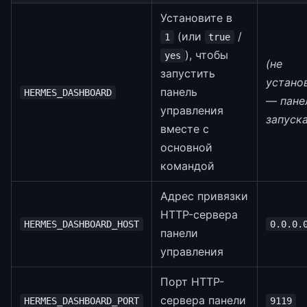
Установите в
(или
/
1
true
), чтобы
yes
(не
запустить
устано
панель
HERMES_DASHBOARD
— пане
управления
запуск
вместе с
основной
командой
Адрес привязки
HTTP-сервера
HERMES_DASHBOARD_HOST
0.0.0.
панели
управления
Порт HTTP-
сервера панели
HERMES_DASHBOARD_PORT
9119