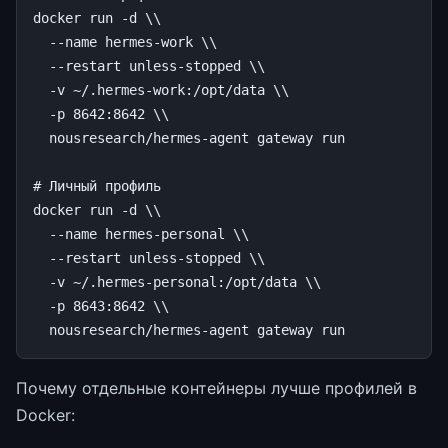
docker
run
-d
\\
--name
hermes-work
\\
--restart
unless-stopped
\\
-v
~/.hermes-work:/opt/data
\\
-p
8642
:8642
\\
nousresearch/hermes-agent
gateway
run

# Личный профиль
docker
run
-d
\\
--name
hermes-personal
\\
--restart
unless-stopped
\\
-v
~/.hermes-personal:/opt/data
\\
-p
8643
:8642
\\
nousresearch/hermes-agent
gateway
Почему отдельные контейнеры лучше профилей в
Docker: