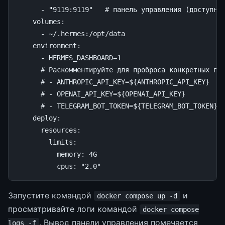
-
"9119:9119"
# панель управления (доступна
volumes
:
-
~/.hermes:/opt/data
environment
:
-
HERMES_DASHBOARD=1
# Раскомментируйте для проброса конкретных пе
# - ANTHROPIC_API_KEY=${ANTHROPIC_API_KEY}
# - OPENAI_API_KEY=${OPENAI_API_KEY}
# - TELEGRAM_BOT_TOKEN=${TELEGRAM_BOT_TOKEN}
deploy
:
resources
:
limits
:
memory
:
4G
cpus
:
"2.0"
Запустите командой
и
docker compose up -d
просматривайте логи командой
docker compose
. Вывод панели управления помечается
logs -f