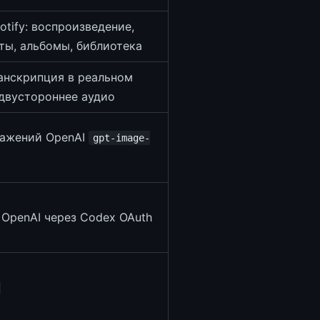
tify: воспроизведение,
сты, альбомы, библиотека
анскрипция в реальном
двустороннее аудио
ражений OpenAI
gpt-image-
OpenAI через Codex OAuth