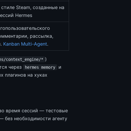
 стиле Steam, созданные на
сессий Hermes
огопользовательского
омментарии, рассылка,
м.
Kanban Multi-Agent
.
)
ns/context_engine/*
тся через
и
hermes memory
х плагинов на хуках
во время сессий — тестовые
— без необходимости агенту