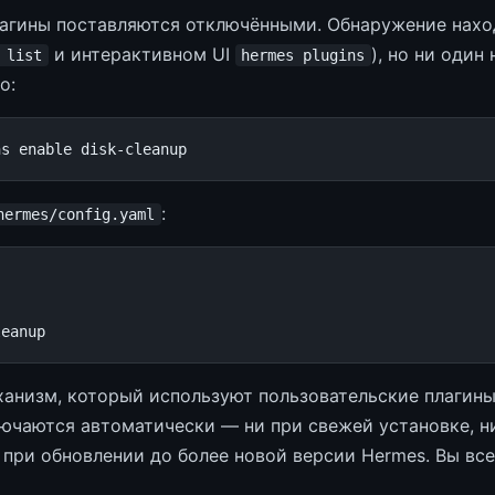
агины поставляются отключёнными. Обнаружение нахо
и интерактивном UI
), но ни один
 list
hermes plugins
о:
ns
enable
:
hermes/config.yaml
leanup
ханизм, который используют пользовательские плагины
лючаются автоматически — ни при свежей установке, 
 при обновлении до более новой версии Hermes. Вы все