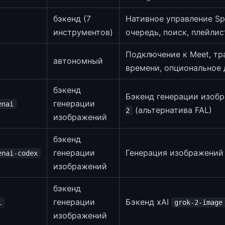
бэкенд (7
Нативное управление Spo
инструментов)
очередь, поиск, плейли
Подключение к Meet, тр
автономный
времени, опциональное 
бэкенд
Бэкенд генерации изоб
генерации
enai
(альтернатива FAL)
2
изображений
бэкенд
генерации
Генерация изображений 
enai-codex
изображений
бэкенд
генерации
Бэкенд xAI
i
grok-2-image
изображений