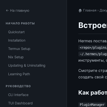
← На главную
🏠 Главная
›
Док
Встрое
НАЧАЛО РАБОТЫ
Quickstart
Installation
Hermes постав
<repo>/plugins
Termux Setup
~/.hermes/plug
Nix Setup
инструменты, 
Updating & Uninstalling
Смотрите стр
Learning Path
создать свой 
РУКОВОДСТВО
Как рабо
CLI Interface
TUI Dashboard
PluginManager