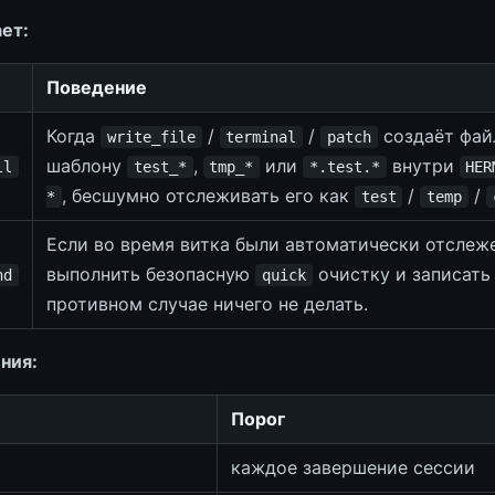
ает:
Поведение
Когда
/
/
создаёт фай
write_file
terminal
patch
шаблону
,
или
внутри
ll
test_*
tmp_*
*.test.*
HER
, бесшумно отслеживать его как
/
/
*
test
temp
Если во время витка были автоматически отслеж
выполнить безопасную
очистку и записать
nd
quick
противном случае ничего не делать.
ния:
Порог
каждое завершение сессии