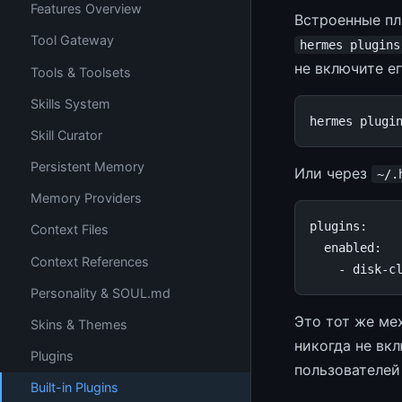
Features Overview
Встроенные пл
Tool Gateway
hermes plugins
не включите ег
Tools & Toolsets
Skills System
hermes
plugi
Skill Curator
Persistent Memory
Или через
~/.
Memory Providers
plugins
:
Context Files
enabled
:
Context References
-
disk-c
Personality & SOUL.md
Это тот же ме
Skins & Themes
никогда не вк
Plugins
пользователей
Built-in Plugins