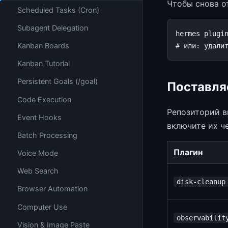
Чтобы снова о
Scheduled Tasks (Cron)
Subagent Delegation
hermes
plugi
Kanban Boards
# или: удали
Kanban Tutorial
Persistent Goals (/goal)
Поставля
Code Execution
Репозиторий 
Event Hooks
включите их ч
Batch Processing
Плагин
Voice Mode
Web Search
disk-cleanup
Browser Automation
Computer Use
observabilit
Vision & Image Paste