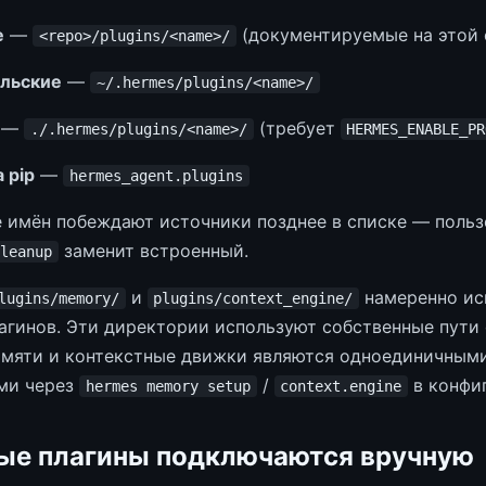
е
—
(документируемые на этой 
<repo>/plugins/<name>/
льские
—
~/.hermes/plugins/<name>/
—
(требует
./.hermes/plugins/<name>/
HERMES_ENABLE_PR
 pip
—
hermes_agent.plugins
 имён побеждают источники позднее в списке — польз
заменит встроенный.
leanup
и
намеренно ис
lugins/memory/
plugins/context_engine/
агинов. Эти директории используют собственные пути
мяти и контекстные движки являются одноединичным
ми через
/
в конфиг
hermes memory setup
context.engine
ые плагины подключаются вручную