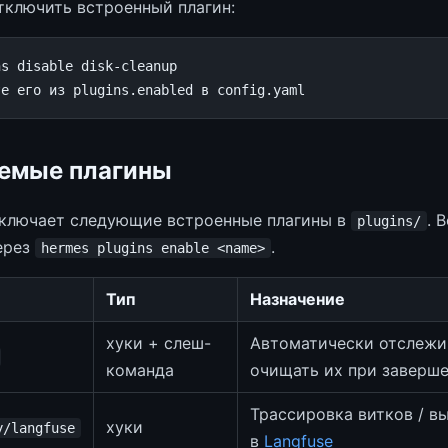
тключить встроенный плагин:
ns
disable
те его из plugins.enabled в config.yaml
емые плагины
включает следующие встроенные плагины в
. 
plugins/
ерез
.
hermes plugins enable <name>
Тип
Назначение
хуки + слеш-
Автоматически отслежи
команда
очищать их при заверш
Трассировка витков / в
хуки
y/langfuse
в
Langfuse