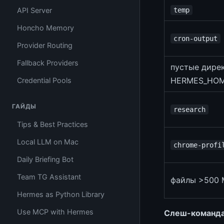
API Server
temp
Honcho Memory
cron-output
Provider Routing
Fallback Providers
пустые дире
HERMES_HO
Credential Pools
ГАЙДЫ
research
Tips & Best Practices
Local LLM on Mac
chrome-profi
Daily Briefing Bot
Team TG Assistant
файлы >500
Hermes as Python Library
Use MCP with Hermes
Слеш-команд