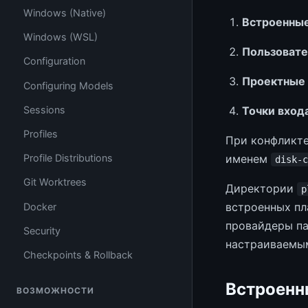
Windows (Native)
Встроенны
Windows (WSL)
Пользовате
Configuration
Проектные
Configuring Models
Sessions
Точки входа
Profiles
При конфликте
именем
Profile Distributions
disk-c
Git Worktrees
Директории
p
встроенных пл
Docker
провайдеры па
Security
настраиваемы
Checkpoints & Rollback
Встроенн
ВОЗМОЖНОСТИ