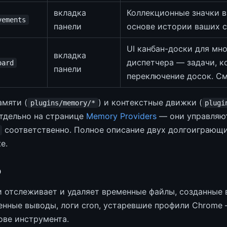
вкладка
Коллекционные значки в
vements
панели
основе истории ваших 
UI канбан-доски для мн
вкладка
диспетчера — задачи, к
oard
панели
переключение досок. С
мяти (
) и контекстные движки (
plugins/memory/*
plugi
тдельно на странице
Memory Providers
— они управляю
соответственно. Полное описание двух долгоиграющи
е.
p
 отслеживает и удаляет временные файлы, созданные 
енные выводы, логи cron, устаревшие профили Chrome 
ове инструмента.