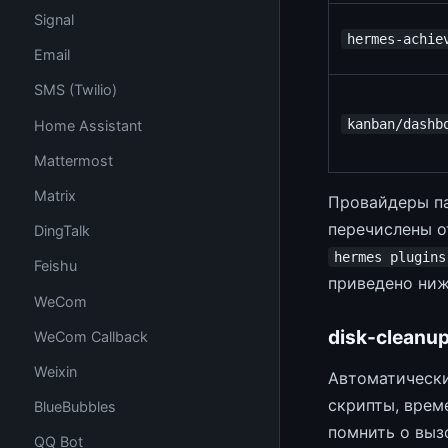
Signal
hermes-achie
Email
SMS (Twilio)
kanban/dashb
Home Assistant
Mattermost
Matrix
Провайдеры па
перечислены о
DingTalk
hermes plugins
Feishu
приведено ниж
WeCom
disk-cleanu
WeCom Callback
Weixin
Автоматически
скрипты, врем
BlueBubbles
помнить о выз
QQ Bot