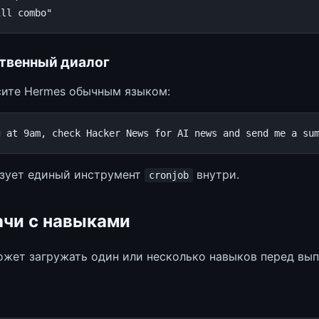
ill combo"
ственный диалог
ите Hermes обычным языком:
зует единый инструмент
внутри.
cronjob
ачи с навыками
ожет загружать один или несколько навыков перед вы