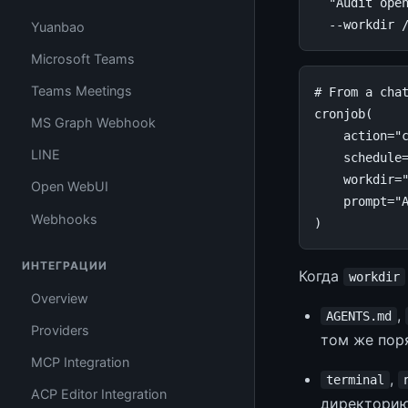
"Audit ope
--workdir
Yuanbao
Microsoft Teams
Teams Meetings
# From a cha
cronjob
(
MS Graph Webhook
action
=
"
LINE
schedule
workdir
=
Open WebUI
prompt
=
"
Webhooks
)
ИНТЕГРАЦИИ
Когда
workdir
Overview
,
AGENTS.md
Providers
том же поря
MCP Integration
,
terminal
ACP Editor Integration
директорию