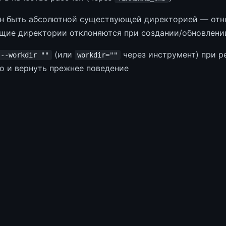
н быть абсолютной существующей директорией — отн
щие директории отклоняются при создании/обновлени
(или
через инструмент) при р
--workdir ""
workdir=""
го и вернуть прежнее поведение