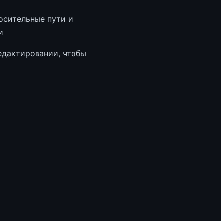
осительные пути и
и
едактировании, чтобы