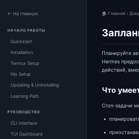
← На главную
🏠 Главная
›
Док
Заплан
НАЧАЛО РАБОТЫ
Quickstart
Installation
Планируйте ав
Hermes предос
Termux Setup
действий, вме
Nix Setup
Updating & Uninstalling
Что умеет
Learning Path
Cron-задачи м
РУКОВОДСТВО
планироват
CLI Interface
приостанавл
TUI Dashboard