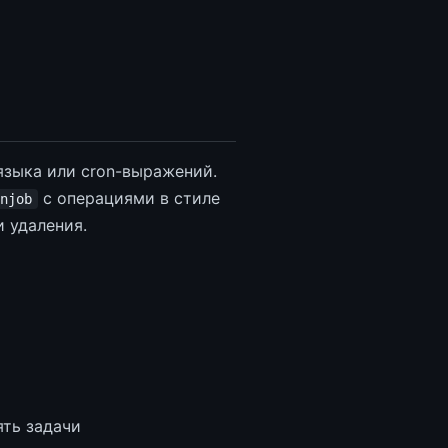
языка или cron-выражений.
с операциями в стиле
njob
 удаления.
ять задачи