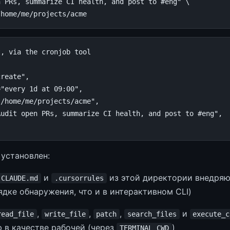
n PRs, summarize CI health, and post to #eng"
\
t, via the cronjob tool
create"
,
=
"every 1d at 09:00"
,
"/home/me/projects/acme"
,
Audit open PRs, summarize CI health, and post to #eng"
,
установлен:
и
из этой директории внедряю
CLAUDE.md
.cursorrules
дке обнаружения, что и в интерактивном CLI)
,
,
,
и
read_file
write_file
patch
search_files
execute_c
 в качестве рабочей (через
)
TERMINAL_CWD