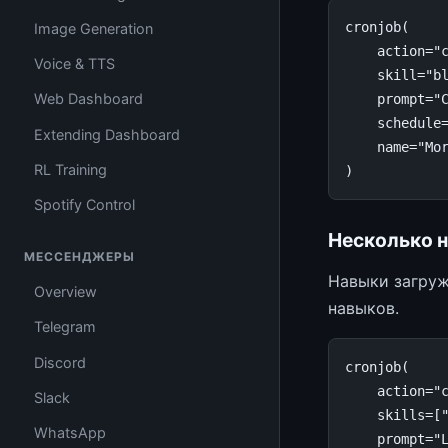
cronjob
(
Image Generation
action
=
"
Voice & TTS
skill
=
"b
Web Dashboard
prompt
=
"
schedule
Extending Dashboard
name
=
"Mo
RL Training
)
Spotify Control
Несколько 
МЕССЕНДЖЕРЫ
Навыки загруж
Overview
навыков.
Telegram
Discord
cronjob
(
action
=
"
Slack
skills
=
[
WhatsApp
prompt
=
"