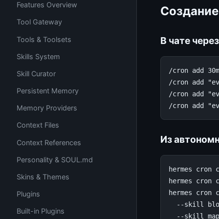
Features Overview
Создание
Tool Gateway
В чате чере
Tools & Toolsets
Skills System
/cron
add
30
Skill Curator
/cron
add
"e
Persistent Memory
/cron
add
"e
/cron
add
"e
Memory Providers
Context Files
Из автономн
Context References
Personality & SOUL.md
hermes
cron
Skins & Themes
hermes
cron
hermes
cron
Plugins
--skill
bl
Built-in Plugins
--skill
ma