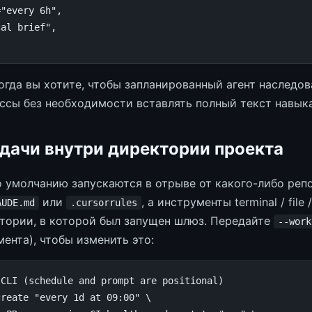
=
"every 6h"
,
cal brief"
,
когда вы хотите, чтобы запланированный агент наследо
ссы без необходимости вставлять полный текст навыка
адачи внутри директории проекта
о умолчанию запускаются в отрыве от какого-либо реп
или
, а инструменты terminal / fil
AUDE.md
.cursorrules
тории, в которой был запущен шлюз. Передайте
--work
ента), чтобы изменить это:
 CLI (schedule and prompt are positional)
create
"every 1d at 09:00"
\