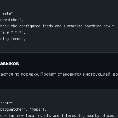
create"
,
logwatcher"
,
Check the configured feeds and summarize anything new."
,
=
"0 9 * * *"
,
rning feeds"
,
навыков
аются по порядку. Промпт становится инструкцией, до
create"
,
"blogwatcher"
,
"maps"
],
Look for new local events and interesting nearby places,