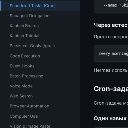
--name
"Sk
Scheduled Tasks (Cron)
Subagent Delegation
Через есте
Kanban Boards
Kanban Tutorial
Просто попрос
Persistent Goals (/goal)
Code Execution
Event Hooks
Hermes исполь
Batch Processing
Voice Mode
Cron-зад
Web Search
Cron-задача м
Browser Automation
Computer Use
Один навык
Vision & Image Paste