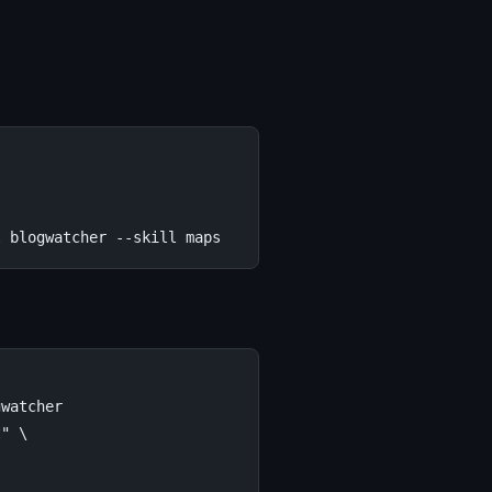
l
blogwatcher
--skill
watcher

t"
\