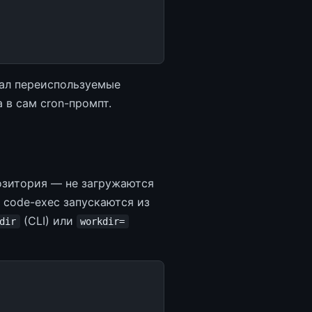
вал переиспользуемые
 в сам cron-промпт.
озитория — не загружаются
e / code-exec запускаются из
(CLI) или
dir
workdir=