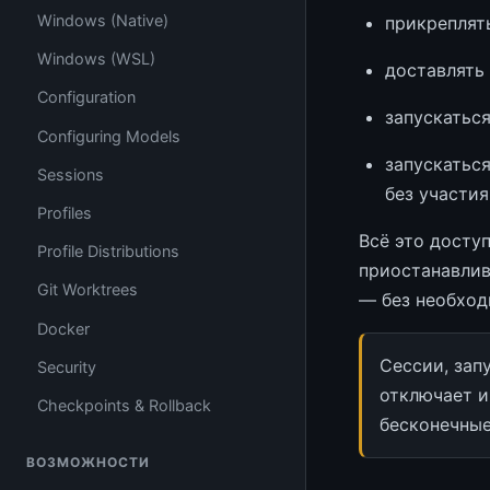
Windows (Native)
прикреплять
Windows (WSL)
доставлять
Configuration
запускатьс
Configuring Models
запускатьс
Sessions
без участия
Profiles
Всё это досту
Profile Distributions
приостанавлив
Git Worktrees
— без необход
Docker
Сессии, зап
Security
отключает и
Checkpoints & Rollback
бесконечные
ВОЗМОЖНОСТИ