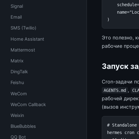
schedule
Signal
name
=
"Lo
Email
)
SMS (Twilio)
Это полезно, 
Home Assistant
рабочие проце
Mattermost
Matrix
Запуск з
DingTalk
Cron-задачи п
Feishu
,
AGENTS.md
CL
WeCom
рабочей дирек
WeCom Callback
(вызов инструм
Weixin
# Standalone
BlueBubbles
hermes
cron
QQ Bot