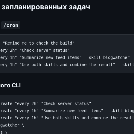
 запланированных задач
з
/cron
m
"Remind me to check the build"
very 2h"
"Check server status"
very 1h"
"Summarize new feed items"
--skill
blogwatcher

very 1h"
"Use both skills and combine the result"
--skil
ого CLI
create
"every 2h"
"Check server status"
create
"every 1h"
"Summarize new feed items"
--skill
blog
create
"every 1h"
"Use both skills and combine the resul
ogwatcher
\
ps
\