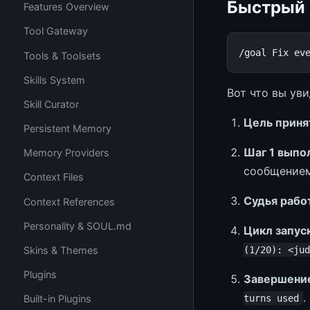
Быстрый 
Features Overview
Tool Gateway
Tools & Toolsets
Skills System
Вот что вы уви
Skill Curator
Цель приня
Persistent Memory
Шаг 1 выпо
Memory Providers
сообщением
Context Files
Судья рабо
Context References
Personality & SOUL.md
Цикл запус
(1/20): <jud
Skins & Themes
Plugins
Завершени
.
turns used
Built-in Plugins