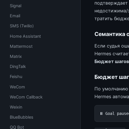
подтверждает 
Signal
недостижима/з
Email
тратить бюдже
SMS (Twilio)
Семантика 
Home Assistant
Если судья ош
Mattermost
Hermes считае
Matrix
Бюджет шагов
DingTalk
Бюджет шаг
Feishu
WeCom
По умолчанию 
Hermes автома
WeCom Callback
Weixin
BlueBubbles
QQ Bot