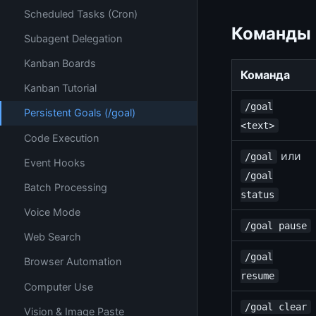
Scheduled Tasks (Cron)
Команды
Subagent Delegation
Kanban Boards
Команда
Kanban Tutorial
/goal
Persistent Goals (/goal)
<text>
Code Execution
или
/goal
Event Hooks
/goal
Batch Processing
status
Voice Mode
/goal pause
Web Search
/goal
Browser Automation
resume
Computer Use
/goal clear
Vision & Image Paste