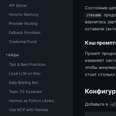
API Server
Состояние цел
Honcho Memory
продол
/resume
вернитесь зав
Provider Routing
оставили (акти
Fallback Providers
Credential Pools
Кэш промпт
Промпт продол
ГАЙДЫ
изменяет сист
Tips & Best Practices
чтобы аннулир
Local LLM on Mac
стоит столько
Daily Briefing Bot
Конфигур
Team TG Assistant
Hermes as Python Library
Добавьте в
~/
Use MCP with Hermes