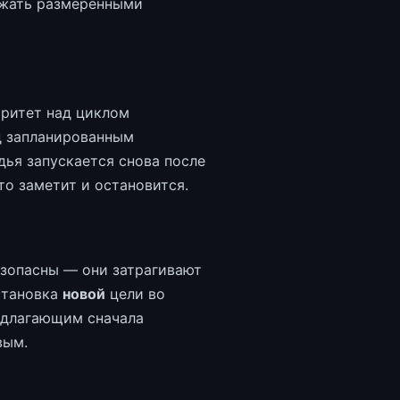
лжать размеренными
оритет над циклом
 запланированным
дья запускается снова после
то заметит и остановится.
зопасны — они затрагивают
становка
новой
цели во
едлагающим сначала
вым.