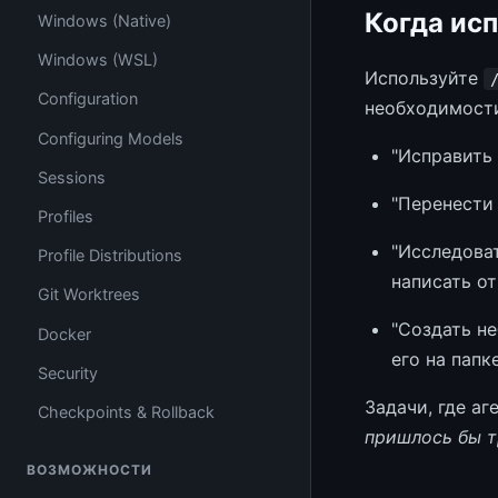
Когда ис
Windows (Native)
Windows (WSL)
Используйте
Configuration
необходимости
Configuring Models
"Исправить
Sessions
"Перенести 
Profiles
"Исследова
Profile Distributions
написать от
Git Worktrees
"Создать не
Docker
его на папк
Security
Задачи, где аг
Checkpoints & Rollback
пришлось бы т
ВОЗМОЖНОСТИ