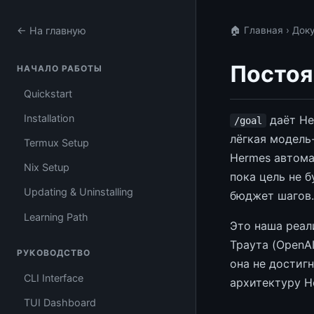
← На главную
🏠 Главная
›
Док
Постоя
НАЧАЛО РАБОТЫ
Quickstart
Installation
даёт He
/goal
лёгкая модель
Termux Setup
Hermes автома
Nix Setup
пока цель не б
Updating & Uninstalling
бюджет шагов.
Learning Path
Это наша реал
Траута (OpenA
РУКОВОДСТВО
она не достиг
CLI Interface
архитектуру H
TUI Dashboard