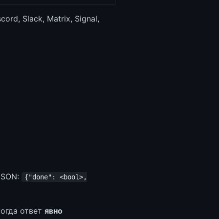
rd, Slack, Matrix, Signal,
JSON:
{"done": <bool>,
огда ответ
явно