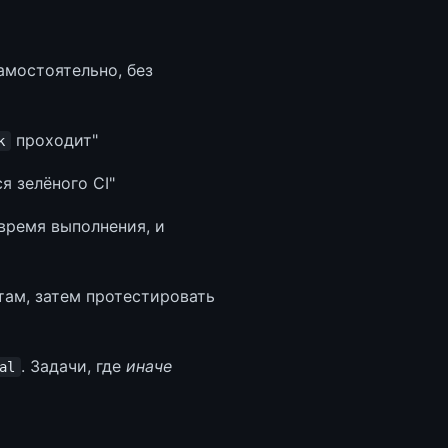
амостоятельно, без
проходит"
k
я зелёного CI"
время выполнения, и
там, затем протестировать
. Задачи, где
иначе
al