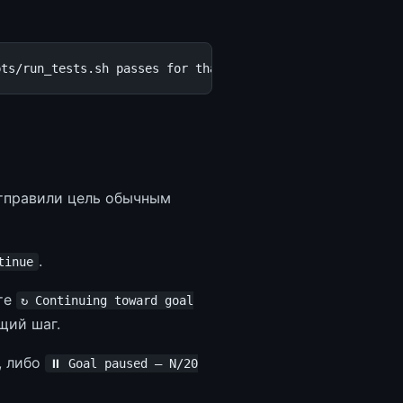
отправили цель обычным
.
tinue
те
↻ Continuing toward goal
щий шаг.
, либо
⏸ Goal paused — N/20