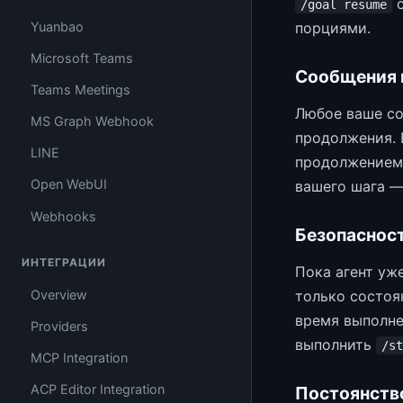
с
/goal resume
Yuanbao
порциями.
Microsoft Teams
Сообщения 
Teams Meetings
Любое ваше со
MS Graph Webhook
продолжения. 
LINE
продолжением;
Open WebUI
вашего шага —
Webhooks
Безопасност
ИНТЕГРАЦИИ
Пока агент уж
Overview
только состоя
время выполне
Providers
выполнить
/st
MCP Integration
ACP Editor Integration
Постоянств