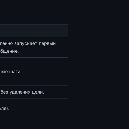
ленно запускает первый
общение.
ные шаги.
без удаления цели.
ля).