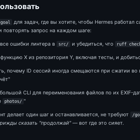
пользовать
для задач, где вы хотите, чтобы Hermes работал с
/goal
 повторять запрос на каждом шаге:
 все ошибки линтера в
и убедиться, что
src/
ruff chec
функцию X из репозитория Y, включая тесты, и добитьс
ть, почему ID сессий иногда смещаются при сжатии во 
чёт"
большой CLI для переименования файлов по их EXIF-да
е
"
photos/
ент делает один шаг и останавливается, не требуют
/go
рижды сказать "продолжай"
— вот где это сияет.