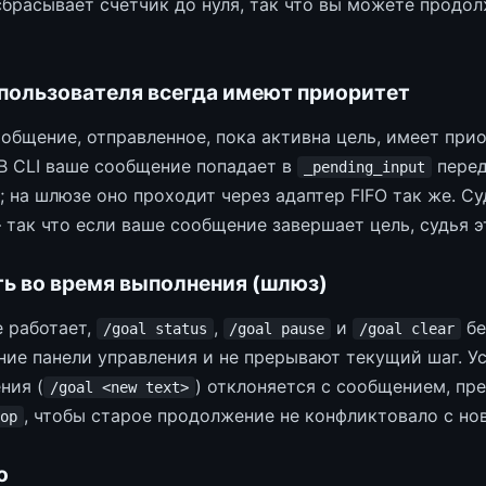
брасывает счётчик до нуля, так что вы можете продо
пользователя всегда имеют приоритет
общение, отправленное, пока активна цель, имеет при
В CLI ваше сообщение попадает в
перед
_pending_input
 на шлюзе оно проходит через адаптер FIFO так же. Су
 так что если ваше сообщение завершает цель, судья э
ь во время выполнения (шлюз)
е работает,
,
и
бе
/goal status
/goal pause
/goal clear
ние панели управления и не прерывают текущий шаг. У
ния (
) отклоняется с сообщением, пр
/goal <new text>
, чтобы старое продолжение не конфликтовало с но
op
о