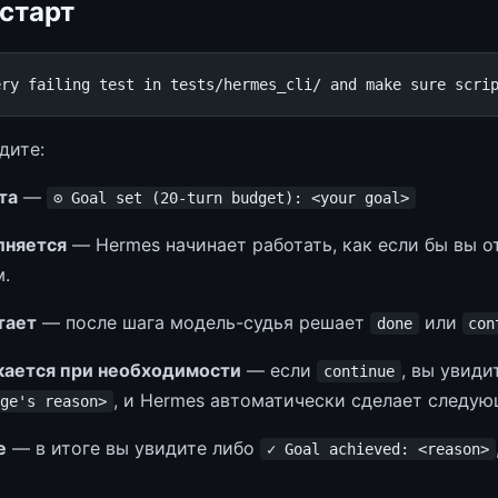
старт
дите:
та
—
⊙ Goal set (20-turn budget): <your goal>
лняется
— Hermes начинает работать, как если бы вы 
.
тает
— после шага модель-судья решает
или
done
con
кается при необходимости
— если
, вы увиди
continue
, и Hermes автоматически сделает следую
ge's reason>
е
— в итоге вы увидите либо
✓ Goal achieved: <reason>