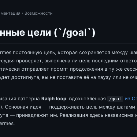
ументация
› Возможности
нные цели (`/goal`)
rmes постоянную цель, которая сохраняется между ша
-судья проверяет, выполнена ли цель последним ответом
тически отправляет промпт продолжения в ту же сесс
удет достигнута, вы не поставите её на паузу или не оч
изация паттерна
Ralph loop
, вдохновлённая
из Co
/goal
I). Основная идея — поддерживать цель между шагами 
нута — принадлежит им. Реализация здесь независима 
ermes.