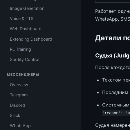
Image Generation
Работает одина
WhatsApp, SMS,
Voice & TTS
Web Dashboard
Детали п
Extending Dashboard
RL Training
Судья (Judg
Spotify Control
После каждого
МЕССЕНДЖЕРЫ
Текстом те
Overview
Последним 
Telegram
Системным 
Discord
"reason": "<
Slack
Судья намерен
WhatsApp