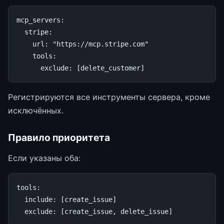
mcp_servers
:
stripe
:
url
:
"https://mcp.stripe.com"
tools
:
exclude
:
[
delete_customer
]
Регистрируются все инструменты сервера, кроме
исключённых.
Правило приоритета
Если указаны оба:
tools
:
include
:
[
create_issue
]
exclude
:
[
create_issue
,
delete_issue
]