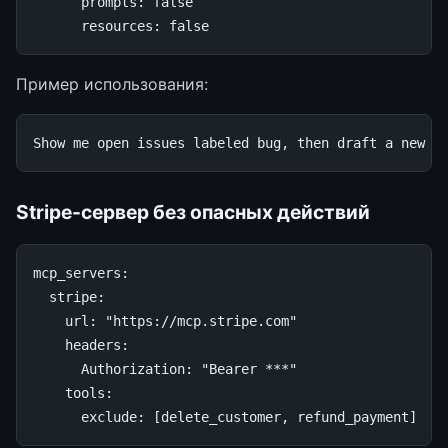
prompts
:
false
resources
:
false
Пример использования:
Stripe-сервер без опасных действий
mcp_servers
:
stripe
:
url
:
"https://mcp.stripe.com"
headers
:
Authorization
:
"Bearer
***"
tools
:
exclude
:
[
delete_customer
,
refund_payment
]