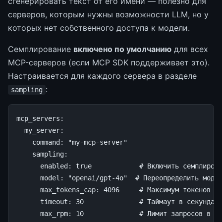
сгенерировать текст от его имени — полезно для
серверов, которым нужны возможности LLM, но у
которых нет собственного доступа к модели.
Семплирование
включено по умолчанию
для всех
MCP-серверов (если MCP SDK поддерживает это).
Настраивается для каждого сервера в разделе
:
sampling
mcp_servers
:
my_server
:
command
:
"my-mcp-server"
sampling
:
enabled
:
true
# Включить семплиров
model
:
"openai/gpt-4o"
# Переопределить моде
max_tokens_cap
:
4096
# Максимум токенов н
timeout
:
30
# Таймаут в секундах
max_rpm
:
10
# Лимит запросов в м