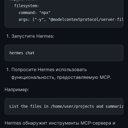
filesystem
:
command
:
"npx"
args
:
[
"-y"
,
"@modelcontextprotocol/server-file
Запустите Hermes:
hermes
Попросите Hermes использовать
функциональность, предоставляемую MCP.
Например:
Hermes обнаружит инструменты MCP-сервера и