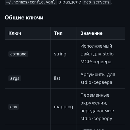
в разделе
.
~/.hermes/config.yaml
mcp_servers
Общие ключи
Ключ
Тип
Значение
Исполняемый
string
файл для stdio
command
MCP-сервера
Аргументы для
list
args
stdio-сервера
Переменные
окружения,
mapping
env
передаваемые
stdio-серверу