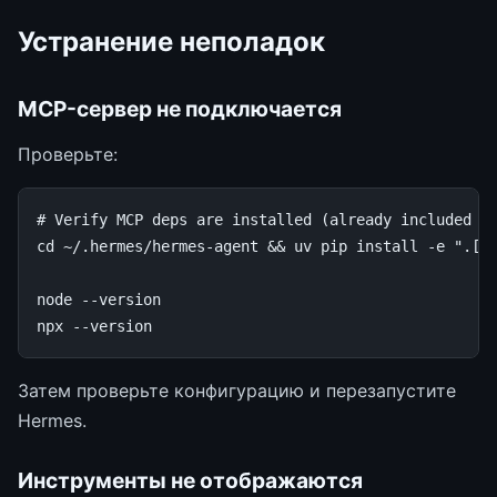
Устранение неполадок
MCP-сервер не подключается
Проверьте:
# Verify MCP deps are installed (already included i
cd
~/.hermes/hermes-agent
&&
uv
pip
install
-e
".[m
node
--version

npx
Затем проверьте конфигурацию и перезапустите
Hermes.
Инструменты не отображаются