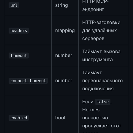
HTTP MCP-
string
url
эндпоинт
HTTP-заголовки
mapping
для удалённых
headers
серверов
Таймаут вызова
number
timeout
инструмента
Таймаут
number
первоначального
connect_timeout
подключения
Если
,
false
Hermes
bool
полностью
enabled
пропускает этот