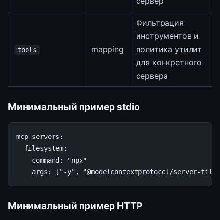
сервер
Фильтрация
инструментов и
mapping
политика утилит
tools
для конкретного
сервера
Минимальный пример stdio
mcp_servers
:
filesystem
:
command
:
"npx"
args
:
[
"-y"
,
"@modelcontextprotocol/server-file
Минимальный пример HTTP