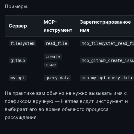
Примеры:
MCP-
Зарегистрированное
Сервер
инструмент
имя
filesystem
read_file
mcp_filesystem_read_f
create-
github
mcp_github_create_iss
issue
my-api
query.data
mcp_my_api_query_data
На практике вам обычно не нужно вызывать имя с
префиксом вручную — Hermes видит инструмент и
выбирает его во время обычного процесса
рассуждения.