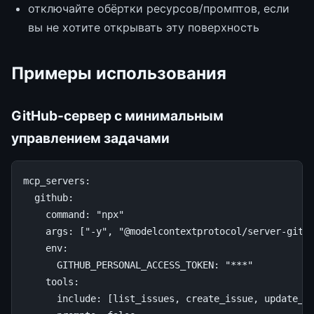
отключайте обёртки ресурсов/промптов, если
вы не хотите открывать эту поверхность
Примеры использования
GitHub-сервер с минимальным
управлением задачами
mcp_servers
:
github
:
command
:
"npx"
args
:
[
"-y"
,
"@modelcontextprotocol/server-gith
env
:
GITHUB_PERSONAL_ACCESS_TOKEN
:
"***"
tools
:
include
:
[
list_issues
,
create_issue
,
update_i