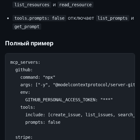
и
list_resources
read_resource
отключает
и
tools.prompts: false
list_prompts
get_prompt
Полный пример
mcp_servers
:
github
:
command
:
"npx"
args
:
[
"-y"
,
"@modelcontextprotocol/server-gith
env
:
GITHUB_PERSONAL_ACCESS_TOKEN
:
"***"
tools
:
include
:
[
create_issue
,
list_issues
,
search_c
prompts
:
false
stripe
: