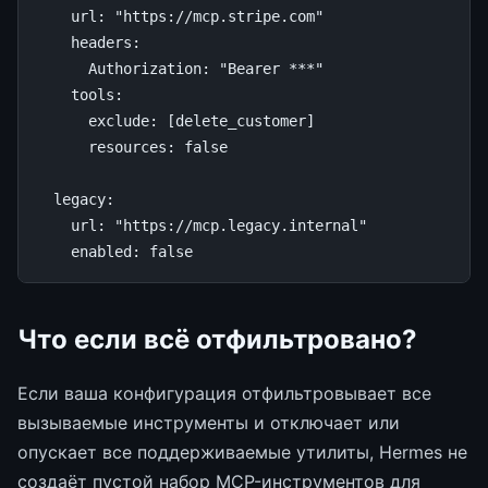
url
:
"https://mcp.stripe.com"
headers
:
Authorization
:
"Bearer
***"
tools
:
exclude
:
[
delete_customer
]
resources
:
false
legacy
:
url
:
"https://mcp.legacy.internal"
enabled
:
false
Что если всё отфильтровано?
Если ваша конфигурация отфильтровывает все
вызываемые инструменты и отключает или
опускает все поддерживаемые утилиты, Hermes не
создаёт пустой набор MCP-инструментов для