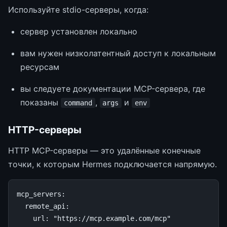
Используйте stdio-серверы, когда:
сервер установлен локально
вам нужен низколатентный доступ к локальным
ресурсам
вы следуете документации MCP-сервера, где
показаны
,
и
command
args
env
HTTP-серверы
HTTP MCP-серверы — это удалённые конечные
точки, к которым Hermes подключается напрямую.
mcp_servers
:
remote_api
:
url
:
"https://mcp.example.com/mcp"