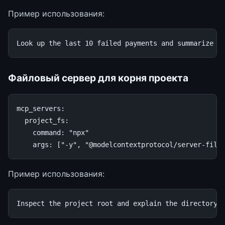
Пример использования:
Файловый сервер для корня проекта
mcp_servers
:
project_fs
:
command
:
"npx"
args
:
[
"-y"
,
"@modelcontextprotocol/server-file
Пример использования: