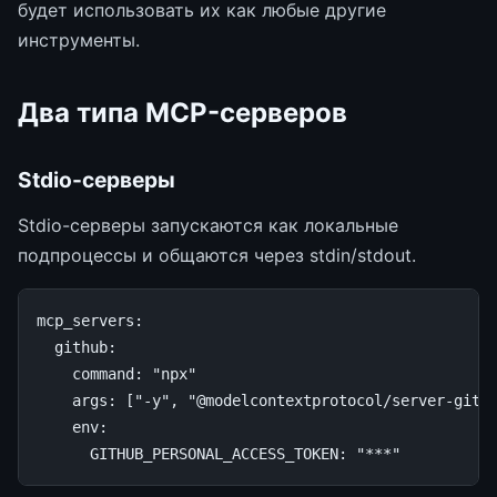
будет использовать их как любые другие
инструменты.
Два типа MCP-серверов
Stdio-серверы
Stdio-серверы запускаются как локальные
подпроцессы и общаются через stdin/stdout.
mcp_servers
:
github
:
command
:
"npx"
args
:
[
"-y"
,
"@modelcontextprotocol/server-gith
env
:
GITHUB_PERSONAL_ACCESS_TOKEN
:
"***"