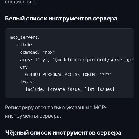
соединение.
Белый список инструментов сервера
mcp_servers
:
github
:
command
:
"npx"
args
:
[
"-y"
,
"@modelcontextprotocol/server-gith
env
:
GITHUB_PERSONAL_ACCESS_TOKEN
:
"***"
tools
:
include
:
[
create_issue
,
list_issues
]
Регистрируются только указанные MCP-
инструменты сервера.
Чёрный список инструментов сервера