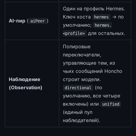
Один на профиль Hermes.
Ключ хоста
→ по
hermes
AI-пир
(
)
aiPeer
умолчанию;
hermes.
для остальных.
<profile>
Попировые
переключатели,
управляющие тем, из
чьих сообщений Honcho
Наблюдение
строит модели.
(Observation)
(по
directional
умолчанию, все четыре
включены) или
unified
(единый пул
наблюдателей).