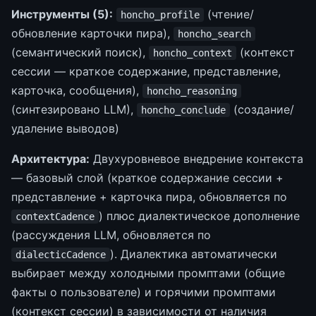
Инструменты (5):
(чтение/
honcho_profile
обновление карточки пира),
honcho_search
(семантический поиск),
(контекст
honcho_context
сессии — краткое содержание, представление,
карточка, сообщения),
honcho_reasoning
(синтезировано LLM),
(создание/
honcho_conclude
удаление выводов)
Архитектура:
Двухуровневое внедрение контекста
— базовый слой (краткое содержание сессии +
представление + карточка пира, обновляется по
) плюс диалектическое дополнение
contextCadence
(рассуждения LLM, обновляется по
). Диалектика автоматически
dialecticCadence
выбирает между холодными промптами (общие
факты о пользователе) и горячими промптами
(контекст сессии) в зависимости от наличия