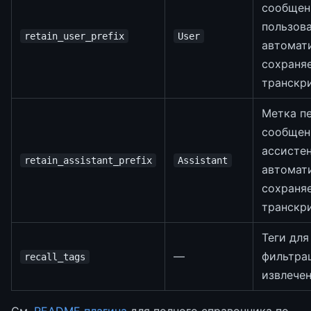
сообщен
пользова
retain_user_prefix
User
автомат
сохраня
транскр
Метка п
сообщен
ассистен
retain_assistant_prefix
Assistant
автомат
сохраня
транскр
Теги для
—
фильтра
recall_tags
извлече