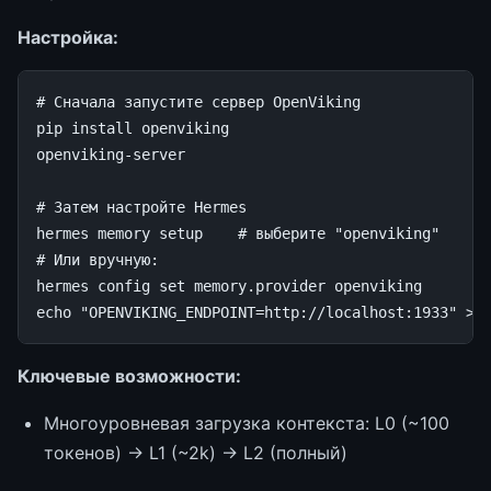
Настройка:
# Сначала запустите сервер OpenViking
pip
install
openviking

openviking-server

# Затем настройте Hermes
hermes
memory
setup
# выберите "openviking"
# Или вручную:
hermes
config
set
memory.provider
echo
"OPENVIKING_ENDPOINT=http://localhost:1933"
>>
Ключевые возможности:
Многоуровневая загрузка контекста: L0 (~100
токенов) → L1 (~2k) → L2 (полный)