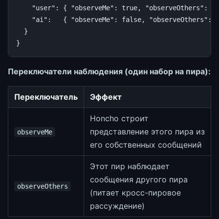
"user"
:
{
"observeMe"
:
true
,
"observeOthers"
:
t
"ai"
:
{
"observeMe"
:
false
,
"observeOthers"
:
}
}
Переключатели наблюдения (один набор на пира):
Переключатель
Эффект
Honcho строит
представление этого пира из
observeMe
его собственных сообщений
Этот пир наблюдает
сообщения другого пира
observeOthers
(питает кросс-пировое
рассуждение)