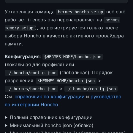
Устаревшая команда
всё ещё
hermes honcho setup
работает (теперь она перенаправляет на
hermes
), но регистрируется только после
memory setup
выбора Honcho в качестве активного провайдера
памяти.
Конфигурация:
$HERMES_HOME/honcho.json
(локальная для профиля) или
(глобальная). Порядок
~/.honcho/config.json
разрешения:
>
$HERMES_HOME/honcho.json
>
.
~/.hermes/honcho.json
~/.honcho/config.json
См.
справочник по конфигурации
и
руководство
по интеграции Honcho
.
Полный справочник конфигурации
Минимальный honcho.json (облако)