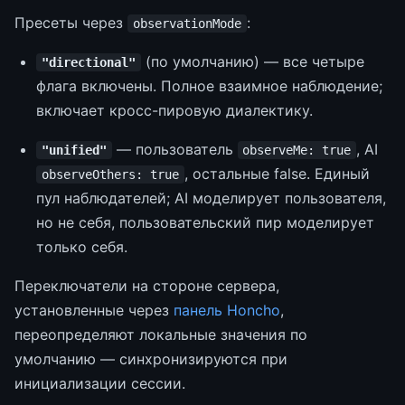
Пресеты через
:
observationMode
(по умолчанию) — все четыре
"directional"
флага включены. Полное взаимное наблюдение;
включает кросс-пировую диалектику.
— пользователь
, AI
"unified"
observeMe: true
, остальные false. Единый
observeOthers: true
пул наблюдателей; AI моделирует пользователя,
но не себя, пользовательский пир моделирует
только себя.
Переключатели на стороне сервера,
установленные через
панель Honcho
,
переопределяют локальные значения по
умолчанию — синхронизируются при
инициализации сессии.