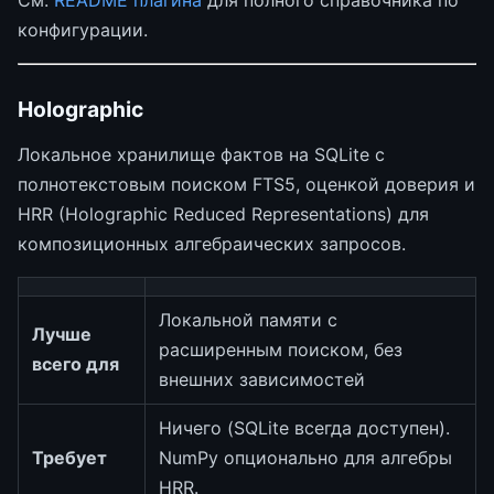
См.
README плагина
для полного справочника по
конфигурации.
Holographic
Локальное хранилище фактов на SQLite с
полнотекстовым поиском FTS5, оценкой доверия и
HRR (Holographic Reduced Representations) для
композиционных алгебраических запросов.
Локальной памяти с
Лучше
расширенным поиском, без
всего для
внешних зависимостей
Ничего (SQLite всегда доступен).
Требует
NumPy опционально для алгебры
HRR.