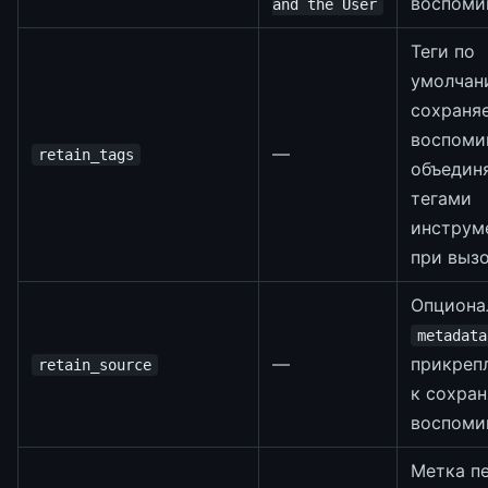
воспоми
and the User
Теги по
умолчан
сохраня
воспоми
—
retain_tags
объедин
тегами
инструм
при выз
Опциона
metadata
—
прикреп
retain_source
к сохра
воспоми
Метка п