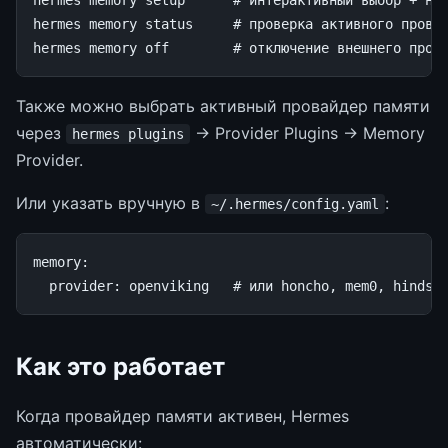
hermes
memory
setup
# интерактивный выбор + на
hermes
memory
status
# проверка активного прова
hermes
memory
off
# отключение внешнего пров
Также можно выбрать активный провайдер памяти
через
→ Provider Plugins → Memory
hermes plugins
Provider.
Или указать вручную в
:
~/.hermes/config.yaml
memory
:
provider
:
openviking
# или honcho, mem0, hindsi
Как это работает
Когда провайдер памяти активен, Hermes
автоматически: