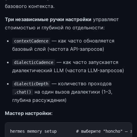
базового контекста.
Три независимые ручки настройки
управляют
стоимостью и глубиной по отдельности:
— как часто обновляется
contextCadence
базовый слой (частота API-запросов)
— как часто запускается
dialecticCadence
диалектический LLM (частота LLM-запросов)
— количество проходов
dialecticDepth
на один вызов диалектики (1–3,
.chat()
глубина рассуждения)
Мастер настройки:
hermes
memory
setup
# выберите "honcho" — за