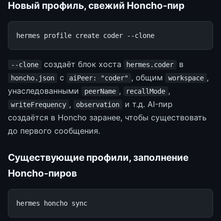
Новый профиль, свежий Honcho-пир
hermes
profile
create
coder
создаёт блок хоста
в
--clone
hermes.coder
с
, общим
,
honcho.json
aiPeer: "coder"
workspace
унаследованными
,
,
peerName
recallMode
,
и т.д. AI-пир
writeFrequency
observation
создаётся в Honcho заранее, чтобы существовать
до первого сообщения.
Существующие профили, заполнение
Honcho-пиров
hermes
honcho