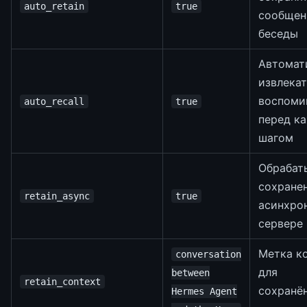
auto_retain
true
сообщен
беседы
Автомат
извлека
воспоми
auto_recall
true
перед к
шагом
Обрабат
сохране
retain_async
true
асинхро
сервере
Метка к
conversation
для
between
retain_context
сохранё
Hermes Agent