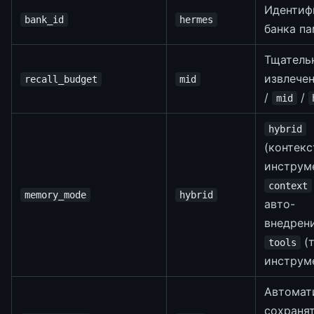
Идентиф
bank_id
hermes
банка п
Тщатель
извлече
recall_budget
mid
/
/
mid
hybrid
(контекс
инструм
context
memory_mode
hybrid
авто-
внедрени
(т
tools
инструм
Автомат
сохраня