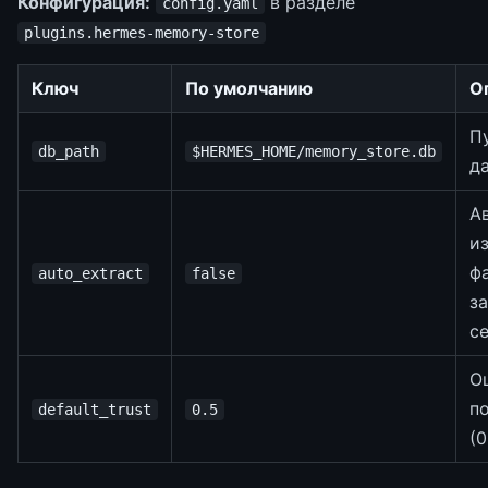
Конфигурация:
в разделе
config.yaml
plugins.hermes-memory-store
Ключ
По умолчанию
О
Пу
db_path
$HERMES_HOME/memory_store.db
д
А
и
ф
auto_extract
false
з
с
О
п
default_trust
0.5
(0