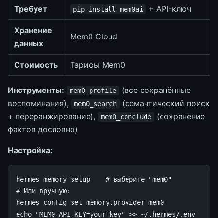
Требует
+ API-ключ
pip install mem0ai
Хранение
Mem0 Cloud
данных
Стоимость
Тарифы Mem0
Инструменты:
(все сохранённые
mem0_profile
воспоминания),
(семантический поиск
mem0_search
+ переранжирование),
(сохранение
mem0_conclude
фактов дословно)
Настройка:
hermes
memory
setup
# выберите "mem0"
# Или вручную:
hermes
config
set
memory.provider
echo
"MEM0_API_KEY=your-key"
>>