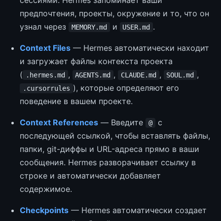
сессиями. Hermes запоминает ваши
предпочтения, проекты, окружение и то, что он
узнал через
и
.
MEMORY.md
USER.md
Context Files
— Hermes автоматически находит
и загружает файлы контекста проекта
(
,
,
,
,
.hermes.md
AGENTS.md
CLAUDE.md
SOUL.md
), которые определяют его
.cursorrules
поведение в вашем проекте.
Context References
— Введите
с
@
последующей ссылкой, чтобы вставлять файлы,
папки, git-диффы и URL-адреса прямо в ваши
сообщения. Hermes разворачивает ссылку в
строке и автоматически добавляет
содержимое.
Checkpoints
— Hermes автоматически создает