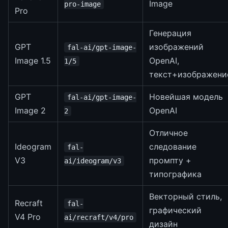
Image
pro-image
Pro
Генерация
GPT
изображений
fal-ai/gpt-image-
Image 1.5
OpenAI,
1/5
текст+изображени
GPT
Новейшая модель
fal-ai/gpt-image-
Image 2
OpenAI
2
Отличное
Ideogram
следование
fal-
V3
промпту +
ai/ideogram/v3
типографика
Векторный стиль,
Recraft
fal-
графический
V4 Pro
ai/recraft/v4/pro
дизайн