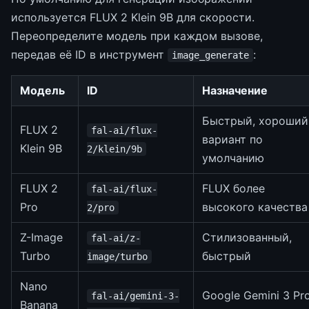
используется FLUX 2 Klein 9B для скорости.
Переопределите модель при каждом вызове,
передав её ID в инструмент
:
image_generate
Модель
ID
Назначение
Быстрый, хороший
FLUX 2
fal-ai/flux-
вариант по
Klein 9B
2/klein/9b
умолчанию
FLUX 2
FLUX более
fal-ai/flux-
Pro
высокого качества
2/pro
Z-Image
Стилизованный,
fal-ai/z-
Turbo
быстрый
image/turbo
Nano
Google Gemini 3 Pr
fal-ai/gemini-3-
Banana