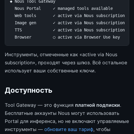
◆
Nous
Tool
Gateway
Nous
Portal
✓
managed
tools
available
Web
tools
✓
active
via
Nous
subscription
Image
gen
✓
active
via
Nous
subscription
TTS
✓
active
via
Nous
subscription
Browser
○
active
via
Browser
Use
key
Инструменты, отмеченные как «active via Nous
subscription», проходят через шлюз. Всё остальное
использует ваши собственные ключи.
Доступность
Tool Gateway — это функция
платной подписки
.
Бесплатные аккаунты Nous могут использовать
Portal для инференса, но не включают управляемые
инструменты —
обновите ваш тариф
, чтобы