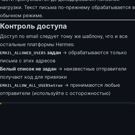
нагрузки. Текст письма по-прежнему обрабатывается в
обычном режиме.
Контроль доступа
Доступ по email следует тому же шаблону, что и все
остальные платформы Hermes:
задан
→ обрабатываются только
EMAIL_ALLOWED_USERS
письма с этих адресов
Белый список не задан
→ неизвестные отправители
получают код для привязки
→ принимаются любые
EMAIL_ALLOW_ALL_USERS=true
отправители (используйте с осторожностью)
**Всегда настраивайте
`EMAIL_ALLOWED_USERS`.** Без этого любой, кто
знает email-адрес агента, сможет отправлять