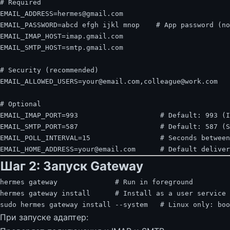
# Required
EMAIL_ADDRESS
=
EMAIL_PASSWORD
=
abcd
efgh
ijkl
mnop
# App password (no
EMAIL_IMAP_HOST
=
EMAIL_SMTP_HOST
=
smtp.gmail.com

# Security (recommended)
EMAIL_ALLOWED_USERS
=
your@email.com,colleague@work.com

# Optional
EMAIL_IMAP_PORT
=
993
# Default: 993 (I
EMAIL_SMTP_PORT
=
587
# Default: 587 (S
EMAIL_POLL_INTERVAL
=
15
# Seconds between
EMAIL_HOME_ADDRESS
=
your@email.com
# Default deliver
Шаг 2: Запуск Gateway
hermes
gateway
# Run in foreground
hermes
gateway
install
# Install as a user service
sudo
hermes
gateway
install
--system
# Linux only: boo
При запуске адаптер: