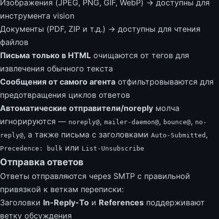
Изображения (JPEG, PNG, GIF, WebP) → доступны для
инструмента vision
Документы (PDF, ZIP и т.д.) → доступны для чтения
файлов
Письма только в HTML
очищаются от тегов для
извлечения обычного текста
Сообщения от самого агента
отфильтровываются для
предотвращения циклов ответов
Автоматические отправители/noreply
молча
игнорируются —
,
,
,
noreply@
mailer-daemon@
bounce@
no-
, а также письма с заголовками
,
reply@
Auto-Submitted
или
Precedence: bulk
List-Unsubscribe
Отправка ответов
Ответы отправляются через SMTP с правильной
привязкой к веткам переписки:
Заголовки
In-Reply-To
и
References
поддерживают
ветку обсуждения