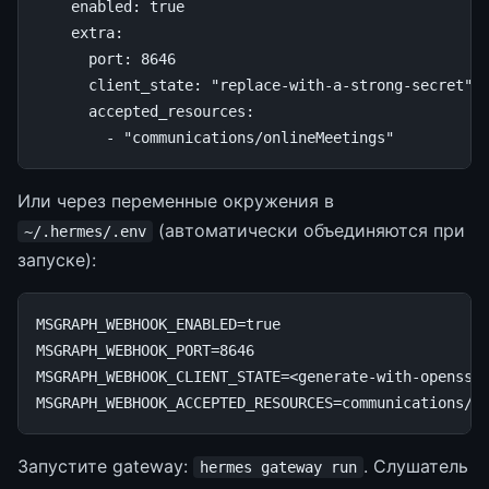
enabled
:
true
extra
:
port
:
8646
client_state
:
"replace-with-a-strong-secret"
accepted_resources
:
-
"communications/onlineMeetings"
Или через переменные окружения в
(автоматически объединяются при
~/.hermes/.env
запуске):
MSGRAPH_WEBHOOK_ENABLED
=
true
MSGRAPH_WEBHOOK_PORT
=
8646
MSGRAPH_WEBHOOK_CLIENT_STATE
=
MSGRAPH_WEBHOOK_ACCEPTED_RESOURCES
=
Запустите gateway:
. Слушатель
hermes gateway run