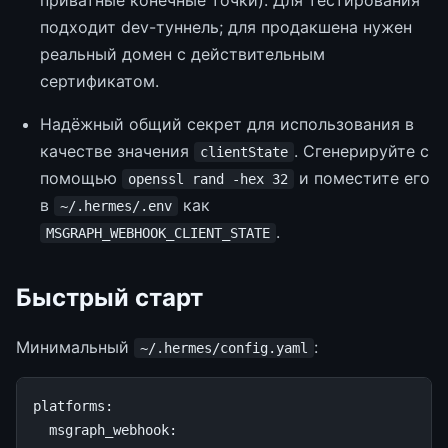
приватные конечные точки). Для тестирования
подходит dev-туннель; для продакшена нужен
реальный домен с действительным
сертификатом.
Надёжный общий секрет для использования в
качестве значения
. Сгенерируйте с
clientState
помощью
и поместите его
openssl rand -hex 32
в
как
~/.hermes/.env
.
MSGRAPH_WEBHOOK_CLIENT_STATE
Быстрый старт
Минимальный
:
~/.hermes/config.yaml
platforms
:
msgraph_webhook
: