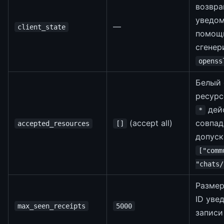
возвра
уведом
—
client_state
помо
сгенер
openss
Белый 
ресурс
дейс
*
(accept all)
совпад
accepted_resources
[]
допуск
["comm
"chats/
Размер
ID уве
max_seen_receipts
5000
записи