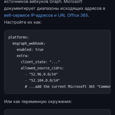
источников вебхуков Graph. Microsoft
документирует диапазоны исходящих адресов в
веб-сервисе IP-адресов и URL Office 365
.
Настройте их как:
platforms
:
msgraph_webhook
:
enabled
:
true
extra
:
client_state
:
"..."
allowed_source_cidrs
:
-
"52.96.0.0/14"
-
"52.104.0.0/14"
# ...add the current Microsoft 365 "Common"
Или как переменную окружения: