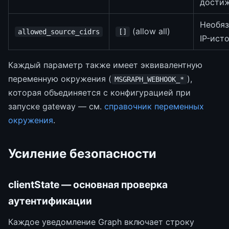
достиж
Необяз
(allow all)
allowed_source_cidrs
[]
IP-ист
Каждый параметр также имеет эквивалентную
переменную окружения (
),
MSGRAPH_WEBHOOK_*
которая объединяется с конфигурацией при
запуске gateway — см.
справочник переменных
окружения
.
Усиление безопасности
clientState — основная проверка
аутентификации
Каждое уведомление Graph включает строку