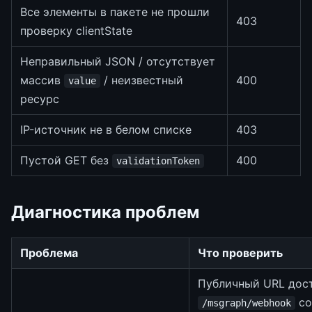
Все элементы в пакете не прошли
403
проверку clientState
Неправильный JSON / отсутствует
массив
/ неизвестный
400
value
ресурс
IP-источник не в белом списке
403
Пустой GET без
400
validationToken
Диагностика проблем
Проблема
Что проверить
Публичный URL дост
со
/msgraph/webhook