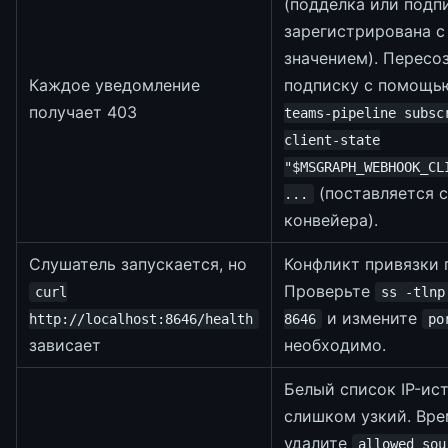
(подделка или подп
зарегистрирована с
значением). Пересо
Каждое уведомление
подписку с помощ
получает 403
teams-pipeline subsc
client-state
"$MSGRAPH_WEBHOOK_CL
(поставляется с
...
конвейера).
Слушатель запускается, но
Конфликт привязки 
Проверьте
curl
ss -tlnp
и измените
http://localhost:8646/health
8646
po
зависает
необходимо.
Белый список IP-ис
слишком узкий. Вр
удалите
allowed_sou