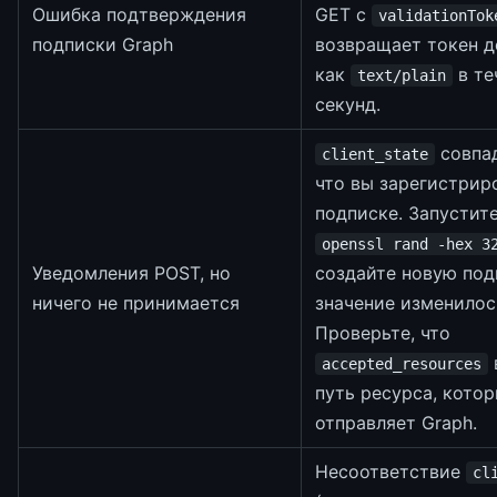
Ошибка подтверждения
GET с
validationTok
подписки Graph
возвращает токен 
как
в те
text/plain
секунд.
совпад
client_state
что вы зарегистрир
подписке. Запустит
openssl rand -hex 3
Уведомления POST, но
создайте новую под
ничего не принимается
значение изменилос
Проверьте, что
accepted_resources
путь ресурса, кото
отправляет Graph.
Несоответствие
cl