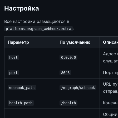
Настройка
Все настройки размещаются в
:
platforms.msgraph_webhook.extra
Параметр
По умолчанию
Описа
Адрес 
host
0.0.0.0
слушат
Порт п
port
8646
URL-пу
webhook_path
/msgraph/webhook
отправ
Конечн
health_path
/health
Общий 