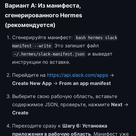
Вариант A: Из манифеста,
сгенерированного Hermes
(рекомендуется)
Сгенерируйте манифест:
bash hermes slack
Это запишет файл
manifest --write
и выведет
~/.hermes/slack-manifest.json
инструкции по вставке.
Перейдите на
https://api.slack.com/apps
→
Create New App
→
From an app manifest
Выберите свою рабочую область, вставьте
содержимое JSON, проверьте, нажмите
Next
→
Create
Переходите сразу к
Шагу 6: Установка
приложения в рабочую область
. Манифест уже