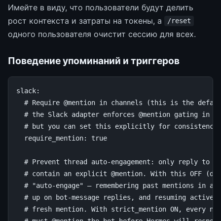
Имейте в виду, что пользователи будут делить
рост контекста и затраты на токены, а
/reset
одного пользователя очистит сессию для всех.
Поведение упоминаний и триггеров
slack
:
# Require @mention in channels (this is the defau
# the Slack adapter enforces @mention gating in c
# but you can set this explicitly for consistency
require_mention
:
true
# Prevent thread auto-engagement: only reply to c
# contain an explicit @mention. With this OFF (de
# "auto-engage" — remembering past mentions in a 
# up on bot-message replies, and resuming active 
# fresh mention. With strict_mention ON, every ne
# must @mention the bot before Hermes will respon