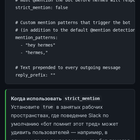
strict_mention
:
false
# Custom mention patterns that trigger the bot
# (in addition to the default @mention detection)
mention_patterns
:
-
"hey
hermes"
-
"hermes,"
# Text prepended to every outgoing message
reply_prefix
:
""
Когда использовать
strict_mention
Установите
в занятых рабочих
true
пространствах, где поведение Slack по
умолчанию «бот помнит этот тред» может
удивить пользователей — например, в