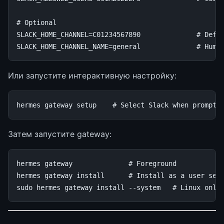
# Optional
SLACK_HOME_CHANNEL
=
C01234567890
# Defa
SLACK_HOME_CHANNEL_NAME
=
general
# Huma
Или запустите интерактивную настройку:
hermes
gateway
setup
# Select Slack when prompte
Затем запустите gateway:
hermes
gateway
# Foreground
hermes
gateway
install
# Install as a user ser
sudo
hermes
gateway
install
--system
# Linux only