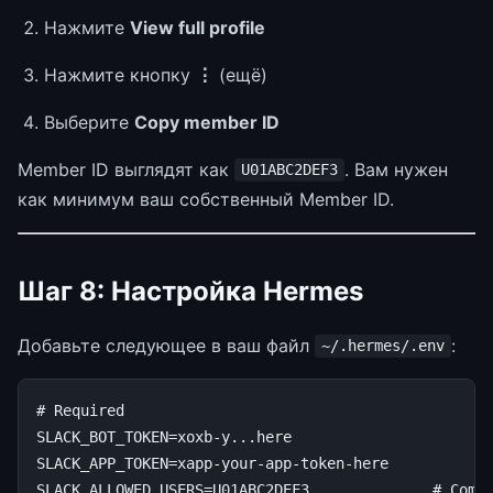
Нажмите
View full profile
Нажмите кнопку
⋮
(ещё)
Выберите
Copy member ID
Member ID выглядят как
. Вам нужен
U01ABC2DEF3
как минимум ваш собственный Member ID.
Шаг 8: Настройка Hermes
Добавьте следующее в ваш файл
:
~/.hermes/.env
# Required
SLACK_BOT_TOKEN
=
SLACK_APP_TOKEN
=
SLACK_ALLOWED_USERS
=
U01ABC2DEF3
# Comm