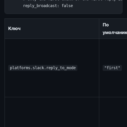
reply_broadcast
:
false
По
Ключ
умолчани
platforms.slack.reply_to_mode
"first"