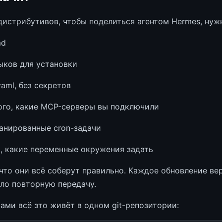
дистрибутивов, чтобы поделиться агентом Hermes, нуж
md
ыков для установки
yaml, без секретов
ого, какие MCP-серверы вы подключили
анированные cron-задачи
, какие переменные окружения задать
 что они всё соберут правильно. Каждое обновление ве
ло повторную передачу.
ами всё это живёт в одном git-репозитории: