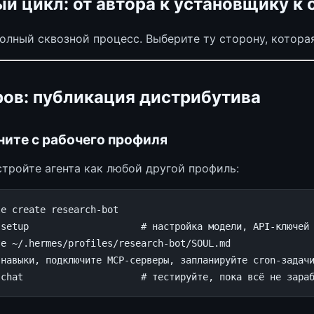
й цикл: от автора к установщику к
олный сквозной процесс. Выберите ту сторону, которая
ров: публикация дистрибутива
ните с рабочего профиля
стройте агента как любой другой профиль:
le
create
research-bot

setup
# настройка модели, API-ключей
те ~/.hermes/profiles/research-bot/SOUL.md
 навыки, подключите MCP-серверы, запланируйте cron-задач
chat
# тестируйте, пока всё не зара