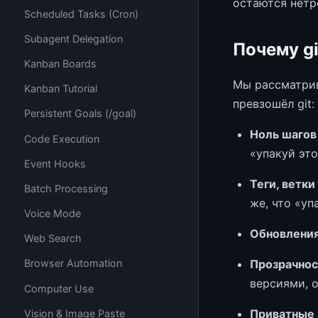
остаются нетр
Scheduled Tasks (Cron)
Subagent Delegation
Почему gi
Kanban Boards
Мы рассматрив
Kanban Tutorial
превзошёл git:
Persistent Goals (/goal)
Ноль шагов
Code Execution
«упакуй это
Event Hooks
Теги, ветк
Batch Processing
же, что «уп
Voice Mode
Обновления
Web Search
Прозрачнос
Browser Automation
версиями, о
Computer Use
Приватные 
Vision & Image Paste