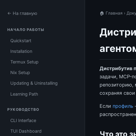
← На главную
🏠 Главная
›
Док
Дистри
НАЧАЛО РАБОТЫ
Quickstart
агенто
Installation
Termux Setup
Дистрибутив 
Nix Setup
задачи, MCP-п
Updating & Uninstalling
репозиторию, 
сохраняя свои
Learning Path
Если
профиль
—
РУКОВОДСТВО
распространен
CLI Interface
TUI Dashboard
Что это з