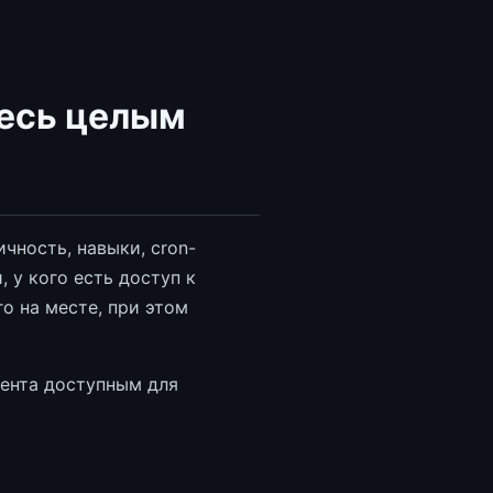
есь целым
чность, навыки, cron-
 у кого есть доступ к
о на месте, при этом
гента доступным для