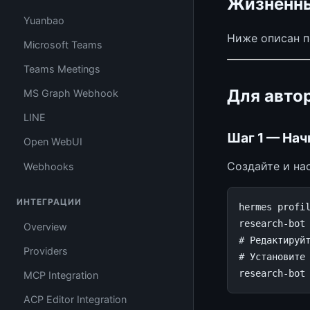
Жизненны
Yuanbao
Ниже описан п
Microsoft Teams
Teams Meetings
Для авто
MS Graph Webhook
LINE
Шаг 1 — Нач
Open WebUI
Создайте и на
Webhooks
ИНТЕГРАЦИИ
hermes
profi
research-bot
Overview
# Редактируй
Providers
# Установите
research-bot
MCP Integration
ACP Editor Integration