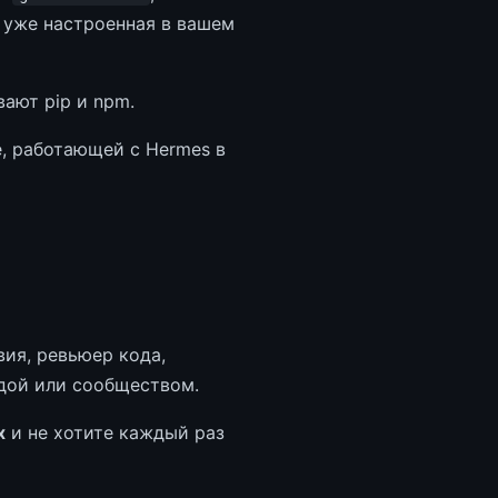
 уже настроенная в вашем
вают pip и npm.
, работающей с Hermes в
ия, ревьюер кода,
ндой или сообществом.
х
и не хотите каждый раз