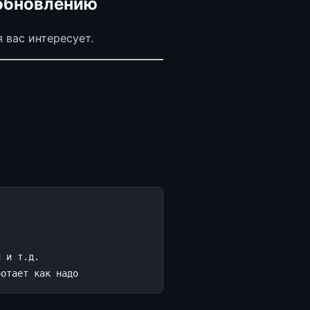
 обновлению
 вас интересует.
и и т.д.
ботает как надо