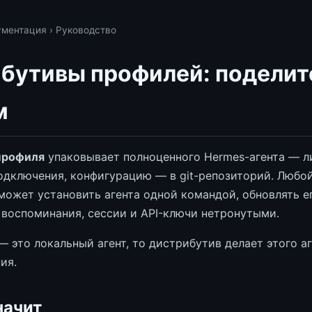
ументация
› Руководство
бутивы профилей: поделит
м
профиля
упаковывает полноценного Hermes-агента — ли
одключения, конфигурацию — в git-репозиторий. Любой,
может установить агента одной командой, обновлять ег
 воспоминания, сессии и API-ключи нетронутыми.
 это локальный агент, то дистрибутив делает этого а
ия.
начит