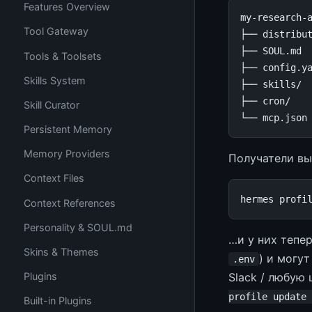
Features Overview
my
-
research
-
Tool Gateway
├──
distribu
├──
SOUL
.
md
Tools & Toolsets
├──
config
.
y
Skills System
├──
skills
/
├──
cron
/
Skill Curator
└──
mcp
.
json
Persistent Memory
Memory Providers
Получатели вы
Context Files
hermes
profi
Context References
Personality & SOUL.md
…и у них тепер
Skins & Themes
) и могу
.env
Slack / любую
Plugins
profile update 
Built-in Plugins