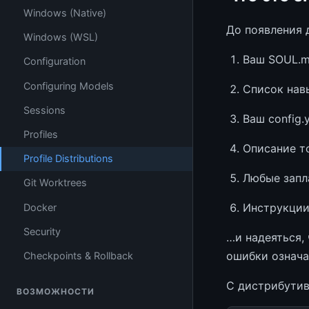
Windows (Native)
До появления 
Windows (WSL)
Ваш SOUL.
Configuration
Configuring Models
Список нав
Sessions
Ваш config.
Profiles
Описание т
Profile Distributions
Любые запл
Git Worktrees
Инструкции
Docker
Security
…и надеяться,
ошибки означа
Checkpoints & Rollback
С дистрибутив
ВОЗМОЖНОСТИ