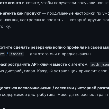
ете агента
и хотите, чтобы получатели получали новые
е агента как продукт
— продуманные настройки по умо
е навыки, настроенные промпты — который другие люд
точку.
хотите сделать резервную копию профиля на своей ма
/
— для этого они и предназначены.
rt
import
распространять API-ключи вместе с агентом.
auth.json
из дистрибутивов. Каждый установщик приносит свои
делиться воспоминаниями / сессиями / историей разго
не содержимое дистрибутива. Никогда не распространя