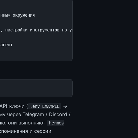
енным окружения
й, настройки инструментов по умолчанию
 агент
API-ключи (
→
.env.EXAMPLE
у через Telegram / Discord /
сию, они выполняют
hermes
споминания и сессии