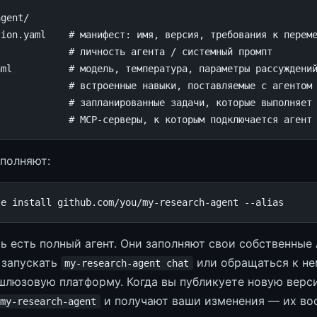
agent
/
tion
.
yaml
# манифест: имя, версия, требования к перем
# личность агента / системный промпт
aml
# модель, температура, параметры рассуждени
# встроенные навыки, поставляемые с агентом
# запланированные задачи, которые выполняет
# MCP-серверы, к которым подключается агент
полняют:
le
install
github.com/you/my-research-agent
ь есть полный агент. Они заполняют свои собственные 
т запускать
или обращаться к нем
my-research-agent chat
 шлюзовую платформу. Когда вы публикуете новую вер
и получают ваши изменения — их во
my-research-agent