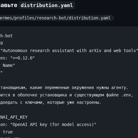
бавьте
distribution.yaml
:
ermes/profiles/research-bot/distribution.yaml
ch-bot
.0
"Autonomous
research
assistant
with
arXiv
and
web
tools
res
:
">=0.12.0"
r
Name"
T"
становщикам, какие переменные окружения нужны агенту.
яются в оболочке установщика и существующем файле .env,
адоедать с ключами, которые уже настроены.
:
ENAI_API_KEY
ion
:
"OpenAI
API
key
(for
model
access)"
:
true