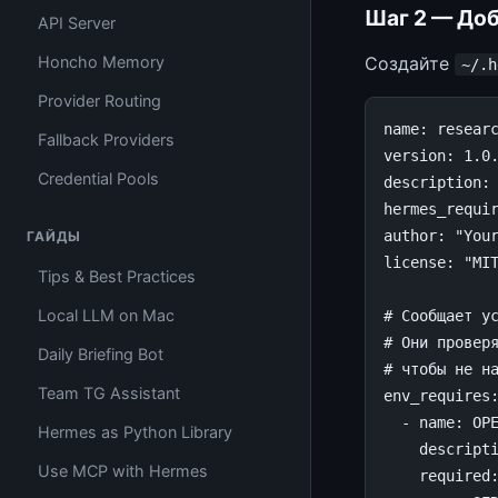
Шаг 2 — До
API Server
Honcho Memory
Создайте
~/.h
Provider Routing
name
:
resear
Fallback Providers
version
:
1.0
Credential Pools
description
:
hermes_requi
author
:
"You
ГАЙДЫ
license
:
"MI
Tips & Best Practices
Local LLM on Mac
# Сообщает у
# Они провер
Daily Briefing Bot
# чтобы не н
Team TG Assistant
env_requires
-
name
:
OP
Hermes as Python Library
descript
Use MCP with Hermes
required