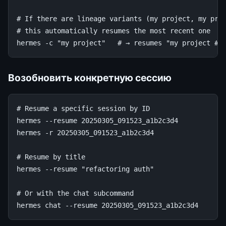
# If there are lineage variants (my project, my pro
# this automatically resumes the most recent one
hermes
-c
"my project"
# → resumes "my project #3
Возобновить конкретную сессию
# Resume a specific session by ID
hermes
--resume
20250305_091523_a1b2c3d4

hermes
-r
20250305_091523_a1b2c3d4

# Resume by title
hermes
--resume
"refactoring auth"
# Or with the chat subcommand
hermes
chat
--resume