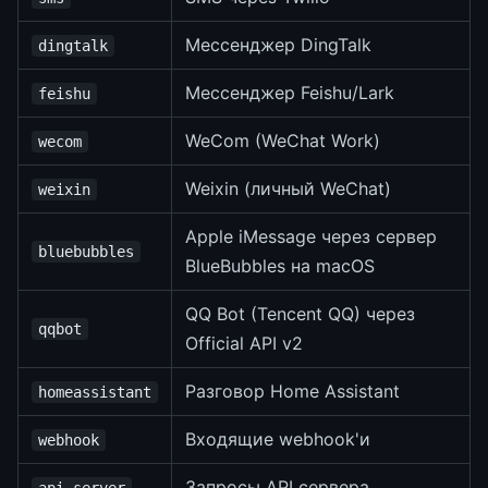
Мессенджер DingTalk
dingtalk
Мессенджер Feishu/Lark
feishu
WeCom (WeChat Work)
wecom
Weixin (личный WeChat)
weixin
Apple iMessage через сервер
bluebubbles
BlueBubbles на macOS
QQ Bot (Tencent QQ) через
qqbot
Official API v2
Разговор Home Assistant
homeassistant
Входящие webhook'и
webhook
Запросы API сервера