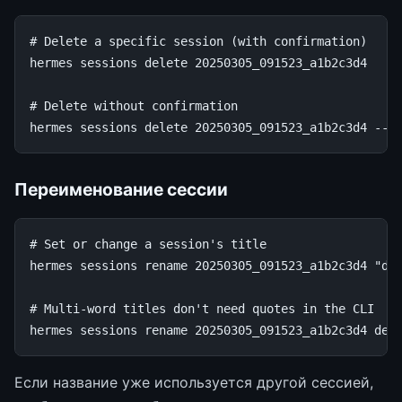
# Delete a specific session (with confirmation)
hermes
sessions
delete
20250305_091523_a1b2c3d4

# Delete without confirmation
hermes
sessions
delete
20250305_091523_a1b2c3d4
Переименование сессии
# Set or change a session's title
hermes
sessions
rename
20250305_091523_a1b2c3d4
"de
# Multi-word titles don't need quotes in the CLI
hermes
sessions
rename
20250305_091523_a1b2c3d4
deb
Если название уже используется другой сессией,