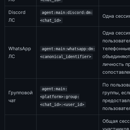
Discord
agent:main:discord:dm:
Одна сесси
ЛС
<chat_id>
Одна сесси
пользовател
WhatsApp
телефонны
agent:main:whatsapp:dm:
ЛС
объединяют
<canonical_identifier>
личность п
сопоставле
По пользов
agent:main:
Групповой
группы, ес
<platform>:group:
чат
предоставл
<chat_id>:<user_id>
пользовате
Общая сесс
участников