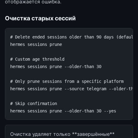
отображается ошибка.
Очистка старых сессий
# Delete ended sessions older than 90 days (default
hermes
sessions
prune

# Custom age threshold
hermes
sessions
prune
--older-than
30
# Only prune sessions from a specific platform
hermes
sessions
prune
--source
telegram
--older-tha
# Skip confirmation
hermes
sessions
prune
--older-than
30
Очистка удаляет только **завершённые**