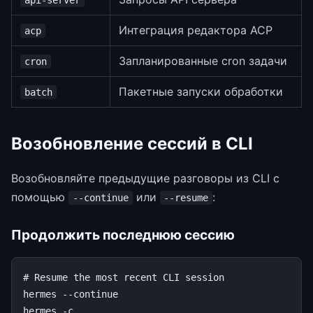
api-server
Интеграция редактора ACP
acp
Запланированные cron задачи
cron
Пакетные запуски обработки
batch
Возобновление сессий в CLI
Возобновляйте предыдущие разговоры из CLI с
помощью
или
:
--continue
--resume
Продолжить последнюю сессию
# Resume the most recent CLI session
hermes
--continue

hermes
-c
