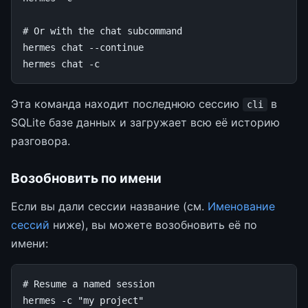
# Or with the chat subcommand
hermes
chat
--continue

hermes
chat
Эта команда находит последнюю сессию
в
cli
SQLite базе данных и загружает всю её историю
разговора.
Возобновить по имени
Если вы дали сессии название (см.
Именование
сессий
ниже), вы можете возобновить её по
имени:
# Resume a named session
hermes
-c
"my project"