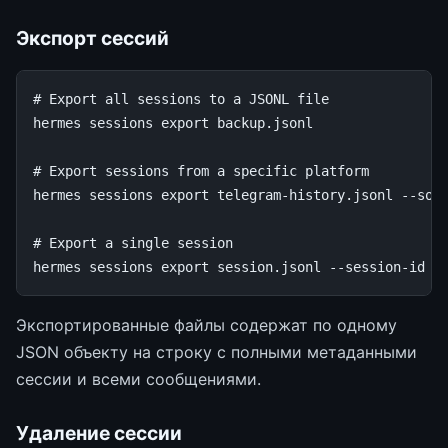
Экспорт сессий
# Export all sessions to a JSONL file
hermes
sessions
export
backup.jsonl

# Export sessions from a specific platform
hermes
sessions
export
telegram-history.jsonl
--sou
# Export a single session
hermes
sessions
export
session.jsonl
--session-id
Экспортированные файлы содержат по одному
JSON объекту на строку с полными метаданными
сессии и всеми сообщениями.
Удаление сессии