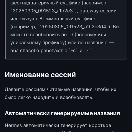
шестнадцатеричный суффикс (например,
`20250305_091523_a1b2c3`), gateway сессии
используют 8-символьный суффикс
(например, `20250305_091523_a1b2c3d4`). Вы
можете возобновить по ID (полному или
уникальному префиксу) или по названию —
оба способа работают с `-c` и `-r`.
Именование сессий
Давайте сессиям читаемые названия, чтобы их
было легко находить и возобновлять.
Автоматически генерируемые названия
Hermes автоматически генерирует короткое