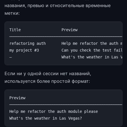
названия, превью и относительные временные
метки:
Title                  Preview                      
────────────────────────────────────────────────────
refactoring auth       Help me refactor the auth mod
my project #3          Can you check the test failur
Если ни у одной сессии нет названий,
используется более простой формат:
Preview                                            L
────────────────────────────────────────────────────
Help me refactor the auth module please             