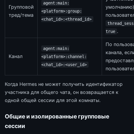
agent:main:
Групповой
умолчанию)
<platform>:group:
тред/тема
пользовате
<chat_id>:<thread_id>
thread_sess
.
true
По пользов
agent:main:
канала, ес
Канал
<platform>:channel:
предоставл
<chat_id>:<user_id>
пользовате
Когда Hermes не может получить идентификатор
участника для общего чата, он возвращается к
одной общей сессии для этой комнаты.
Общие и изолированные групповые
сессии