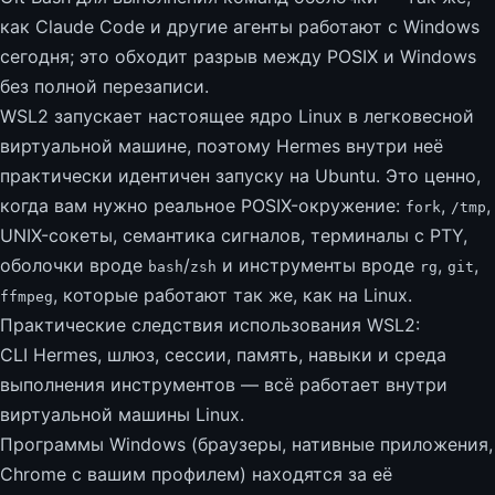
как Claude Code и другие агенты работают с Windows
сегодня; это обходит разрыв между POSIX и Windows
без полной перезаписи.
WSL2 запускает настоящее ядро Linux в легковесной
виртуальной машине, поэтому Hermes внутри неё
практически идентичен запуску на Ubuntu. Это ценно,
когда вам нужно реальное POSIX-окружение:
,
,
fork
/tmp
UNIX-сокеты, семантика сигналов, терминалы с PTY,
оболочки вроде
/
и инструменты вроде
,
,
bash
zsh
rg
git
, которые работают так же, как на Linux.
ffmpeg
Практические следствия использования WSL2:
CLI Hermes, шлюз, сессии, память, навыки и среда
выполнения инструментов — всё работает внутри
виртуальной машины Linux.
Программы Windows (браузеры, нативные приложения,
Chrome с вашим профилем) находятся за её