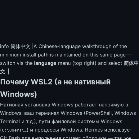
info 简体中文 |A Chinese-language walkthrough of the
minimum install path is maintained on this same page —
switch via the
language
menu (top right) and select
简体中
文
. |
Почему WSL2 (а не нативный
Windows)
Нативная установка Windows работает напрямую в
Windows: ваш терминал Windows (PowerShell, Windows
Terminal и т.д.), пути файловой системы Windows
(
) и процессы Windows. Hermes использует
C:\Users\…
Git Bash для выполнения команд оболочки — так же,