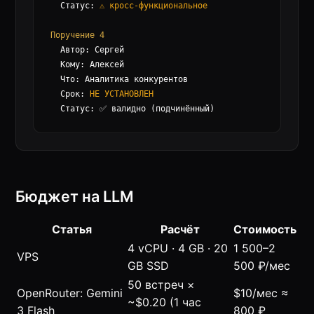
  Статус: 
⚠️ кросс-функциональное
Поручение 4
  Автор: Сергей

  Кому: Алексей

  Что: Аналитика конкурентов

  Срок: 
НЕ УСТАНОВЛЕН
Бюджет на
LLM
Статья
Расчёт
Стоимость
4 vCPU · 4 GB · 20
1 500–2
VPS
GB SSD
500 ₽/мес
50 встреч ×
OpenRouter: Gemini
$10/мес ≈
~$0.20 (1 час
3 Flash
800 ₽