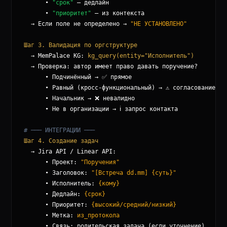
      • 
"срок"
 — дедлайн

      • 
"приоритет"
 — из контекста

  → Если поле не определено → 
"НЕ УСТАНОВЛЕНО"
Шаг 3. Валидация по оргструктуре
  → MemPalace KG: 
kg_query(entity="Исполнитель")
  → Проверка: автор имеет право давать поручение?

      • Подчинённый → ✅ прямое

      • Равный (кросс-функциональный) → ⚠️ согласование

      • Начальник → ❌ невалидно

      • Не в организации → ℹ️ запрос контакта

# ─── ИНТЕГРАЦИИ ───
Шаг 4. Создание задач
  → Jira API / Linear API:

      • Проект: 
"Поручения"
      • Заголовок: 
"[Встреча dd.mm] {суть}"
      • Исполнитель: 
{кому}
      • Дедлайн: 
{срок}
      • Приоритет: 
{высокий/средний/низкий}
      • Метка: 
из_протокола
      • Связь: родительская задача (если уточнение)
