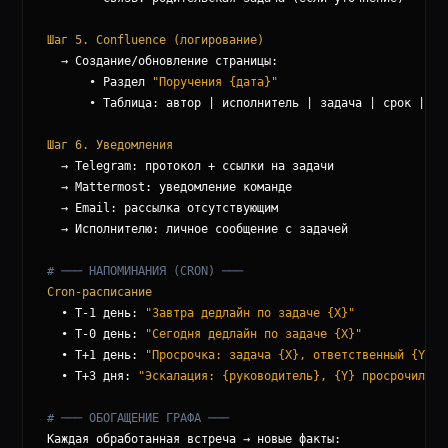
Шаг 5. Confluence (логирование)
  → Создание/обновление страницы:

      • Раздел 
"Поручения {дата}"
      • Таблица: автор | исполнитель | задача | срок | ста
Шаг 6. Уведомления
  → Telegram: протокол + ссылки на задачи

  → Mattermost: уведомление команде

  → Email: рассылка отсутствующим

  → Исполнителю: личное сообщение с задачей

# ─── НАПОМИНАНИЯ (CRON) ───
Cron-расписание
  • T-1 день: 
"Завтра дедлайн по задаче {X}"
  • T-0 день: 
"Сегодня дедлайн по задаче {X}"
  • T+1 день: 
"Просрочка: задача {X}, ответственный {Y}"
  • T+3 дня: 
"Эскалация: {руководитель}, {Y} просрочил на
# ─── ОБОГАЩЕНИЕ ГРАФА ───
Каждая обработанная встреча → новые факты:
