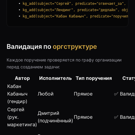
  • 
kg_add(subject="Сергей", predicate="отвечает_за", obj
  • 
kg_add(subject="Лендинг", predicate="дедлайн", object
  • 
kg_add(subject="Кабан Кабаныч", predicate="поручил", 
Валидация по
оргструктуре
Каждое поручение проверяется по графу организации
перед созданием задачи:
Автор
Исполнитель
Тип поручения
Стат
Кабан
Кабаныч
Любой
Прямое
✅ Валид
(гендир)
Сергей
Дмитрий
(рук.
Прямое
✅ Валид
(подчинённый)
маркетинга)