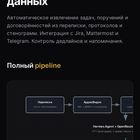
данных
Автоматическое извлечение задач, поручений и
договорённостей из переписки, протоколов и
стенограмм. Интеграция с Jira, Mattermost и
Telegram. Контроль дедлайнов и напоминания.
Полный
pipeline
Переписка
Аудио/Видео
Прот
почта / мессенджеры
ВКС → ДИОН → скачивание
существую
Hermes Agent + OpenRouter (Gem
STT (если аудио) → анализ текста → извл