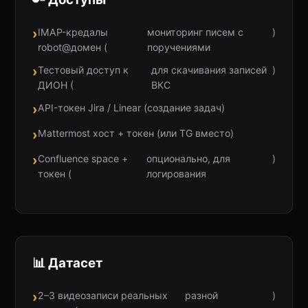
IMAP-кредалы
мониторинг писем с
)
robot@домен (
поручениями
Тестовый доступ к
для скачивания записей
)
ДИОН (
ВКС
API-токен Jira / Linear (
создание задач
)
Mattermost хост + токен (
или TG вместо
)
Confluence space +
опционально, для
)
токен (
логирования
📊 Датасет
2–3 видеозаписи реальных
разной
)