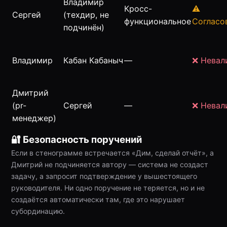
Владимир
Кросс-
⚠️
Сергей
(техдир, не
функциональное
Согласо
подчинён)
Владимир
Кабан Кабаныч
—
❌ Невал
Дмитрий
(pr-
Сергей
—
❌ Невал
менеджер)
🔐 Безопасность поручений
Если в стенограмме встречается «Дим, сделай отчёт», а
Дмитрий не подчиняется автору — система не создаст
задачу, а запросит подтверждение у вышестоящего
руководителя. Ни одно поручение не теряется, но и не
создаётся автоматически там, где это нарушает
субординацию.