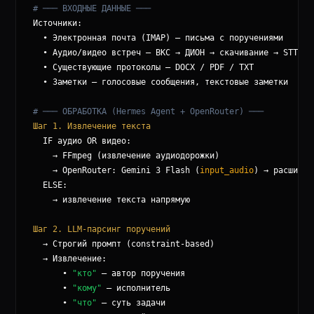
# ─── ВХОДНЫЕ ДАННЫЕ ───
Источники:

  • Электронная почта (IMAP) — письма с поручениями

  • Аудио/видео встреч — ВКС → ДИОН → скачивание → STT

  • Существующие протоколы — DOCX / PDF / TXT

  • Заметки — голосовые сообщения, текстовые заметки

# ─── ОБРАБОТКА (Hermes Agent + OpenRouter) ───
Шаг 1. Извлечение текста
  IF аудио OR видео:

    → FFmpeg (извлечение аудиодорожки)

    → OpenRouter: Gemini 3 Flash (
input_audio
) → расшифров
  ELSE:

    → извлечение текста напрямую

Шаг 2. LLM-парсинг поручений
  → Строгий промпт (constraint-based)

  → Извлечение:

      • 
"кто"
 — автор поручения

      • 
"кому"
 — исполнитель

      • 
"что"
 — суть задачи
