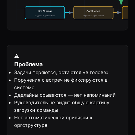
Jira / Linear
Confluence
К
задачи + дедлайны
страница протокола
ст
⚠️
Проблема
Задачи теряются, остаются «в голове»
Поручения с встреч не фиксируются в
системе
Дедлайны срываются — нет напоминаний
Руководитель не видит общую картину
загрузки команды
Нет автоматической привязки к
оргструктуре