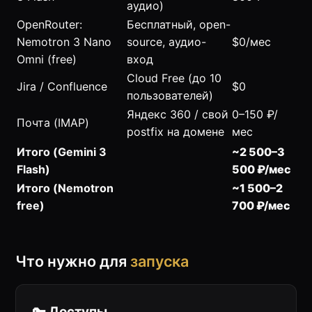
аудио)
OpenRouter:
Бесплатный, open-
Nemotron 3 Nano
source, аудио-
$0/мес
Omni (free)
вход
Cloud Free (до 10
Jira / Confluence
$0
пользователей)
Яндекс 360 / свой
0–150 ₽/
Почта (IMAP)
postfix на домене
мес
Итого (Gemini 3
~2 500–3
Flash)
500 ₽/мес
Итого (Nemotron
~1 500–2
free)
700 ₽/мес
Что нужно для
запуска
🔑 Доступы