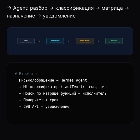
→ Agent: разбор → классификация → матрица →
назначение → уведомление
# Pipeline
  Письмо/обращение → Hermes Agent

  → ML-классификатор (fastText): тема, тип

  → Поиск по матрице функций → исполнитель

  → Приоритет + срок

  → СЭД API + уведомление
