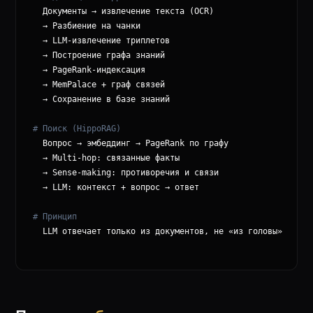
  Документы → извлечение текста (OCR)

  → Разбиение на чанки

  → LLM-извлечение триплетов

  → Построение графа знаний

  → PageRank-индексация

  → MemPalace + граф связей

  → Сохранение в базе знаний

# Поиск (HippoRAG)
  Вопрос → эмбеддинг → PageRank по графу

  → Multi-hop: связанные факты

  → Sense-making: противоречия и связи

  → LLM: контекст + вопрос → ответ

# Принцип
  LLM отвечает только из документов, не «из головы»
