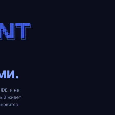
█╗   ██╗████████╗

██╗  ██║╚══██╔══╝

╔██╗ ██║   ██║   

║╚██╗██║   ██║   

║ ╚████║   ██║   

ми.
IDE, и не
рый живет
ановится