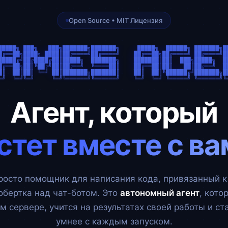
Open Source • MIT Лицензия
█████╗ ███╗   ███╗███████╗███████╗     █████╗  ██████╗ ███████╗██
█╔══██╗████╗ ████║██╔════╝██╔════╝    ██╔══██╗██╔════╝ ██╔════╝██
█████╔╝██╔████╔██║█████╗  ███████╗    ███████║██║  ███╗█████╗  ██
█╔══██╗██║╚██╔╝██║██╔══╝  ╚════██║    ██╔══██║██║   ██║██╔══╝  ██
█║  ██║██║ ╚═╝ ██║███████╗███████║    ██║  ██║╚██████╔╝███████╗██
Агент, который
стет вместе с ва
росто помощник для написания кода, привязанный к 
обертка над чат-ботом. Это
автономный агент
, кото
м сервере, учится на результатах своей работы и ст
умнее с каждым запуском.