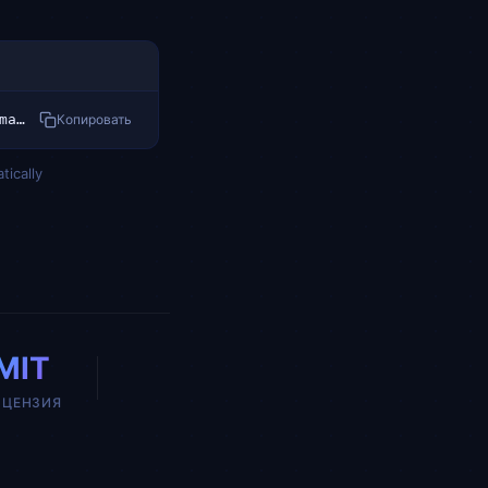
curl -fsSL https://raw.githubusercontent.com/NousResearch/hermes-agent/main/scripts/install.sh | bash
Копировать
tically
MIT
ИЦЕНЗИЯ