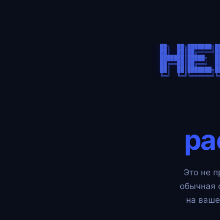
██╗  ██╗███████╗█
██║  ██║██╔════╝█
███████║█████╗  █
██╔══██║██╔══╝  █
██║  ██║███████╗█
ра
Это не п
обычная 
на ваше