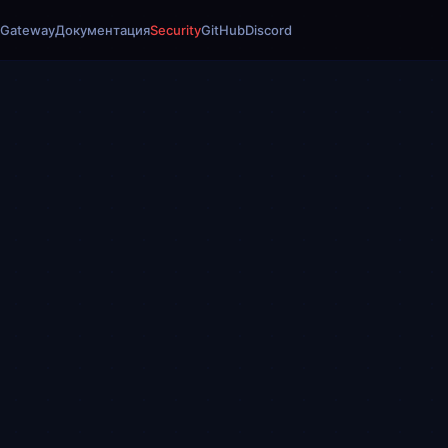
 Gateway
Документация
Security
GitHub
Discord