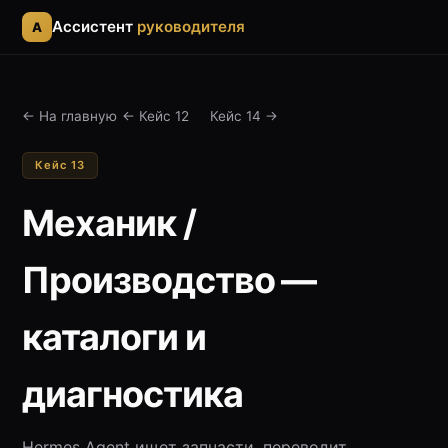
Ассистент
руководителя
A
← На главную
← Кейс 12
Кейс 14 →
Кейс 13
Механик /
Производство —
каталоги и
диагностика
Hermes Agent ищет запчасти, переводит